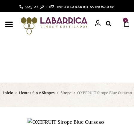
925 22 58 11
info@labarricavinos.com
0
Inicio
>
Licores Sin y Siropes
>
Sirope
>
OXEFRUIT Sirope Blue Curacao