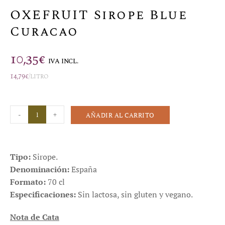
OXEFRUIT Sirope Blue
Curacao
10,35
€
IVA INCL.
14,79
€
/litro
-
+
AÑADIR AL CARRITO
Tipo:
Sirope.
Denominación:
España
Formato:
70 cl
Especificaciones:
Sin lactosa, sin gluten y vegano.
Nota de Cata