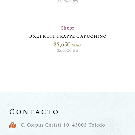
21,93
€
/litro
Sirope
OXEFRUIT Frappe Capuchino
25,65
€
IVA incl.
25,65
€
/litro
Contacto
C. Corpus Christi 10. 45005 Toledo