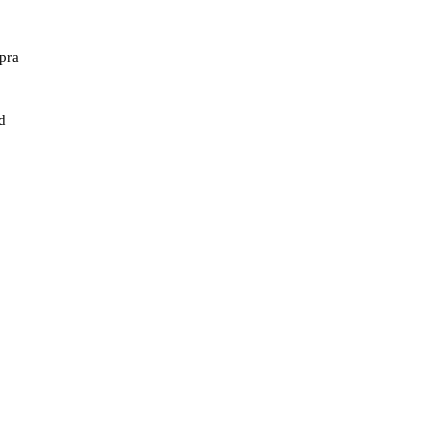
pra
d