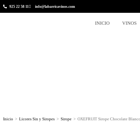
925 22 58 11
info@labarricavinos.com
INICIO
VINOS
Inicio
>
Licores Sin y Siropes
>
Sirope
>
OXEFRUIT Sirope Chocolate Blanc