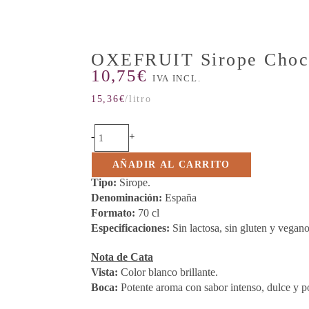
OXEFRUIT Sirope Choco
10,75
€
IVA INCL.
15,36
€
/litro
-
+
AÑADIR AL CARRITO
Tipo:
Sirope.
Denominación:
España
Formato:
70 cl
Especificaciones:
Sin lactosa, sin gluten y vegano
Nota de Cata
Vista:
Color blanco brillante.
Boca:
Potente aroma con sabor intenso, dulce y p