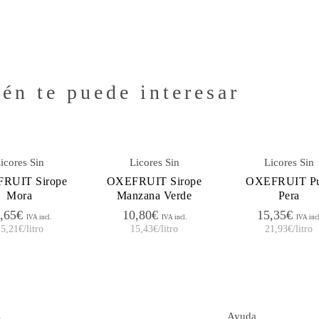
én te puede interesar
icores Sin
Licores Sin
Licores Sin
RUIT Sirope
OXEFRUIT Sirope
OXEFRUIT Pu
Mora
Manzana Verde
Pera
,65
€
10,80
€
15,35
€
IVA incl.
IVA incl.
IVA incl
15,21
€
/litro
15,43
€
/litro
21,93
€
/litro
s
Ayuda