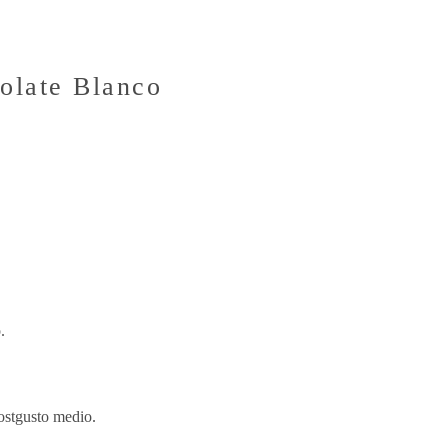
late Blanco
.
ostgusto medio.