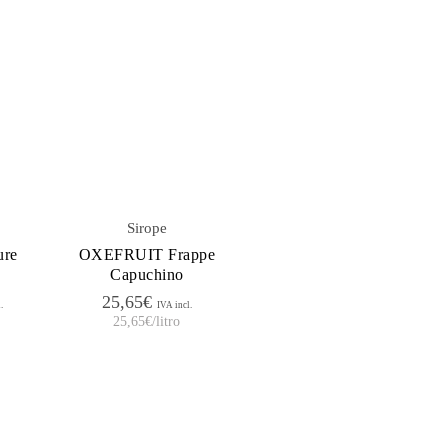
Sirope
re
OXEFRUIT Frappe
Capuchino
25,65
€
.
IVA incl.
25,65
€
/litro