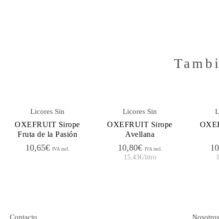
Tambi
Licores Sin
Licores Sin
L
OXEFRUIT Sirope
OXEFRUIT Sirope
OXEF
Fruta de la Pasión
Avellana
10,65
€
10,80
€
10
IVA incl.
IVA incl.
15,43
€
/litro
Contacto
Nosotro