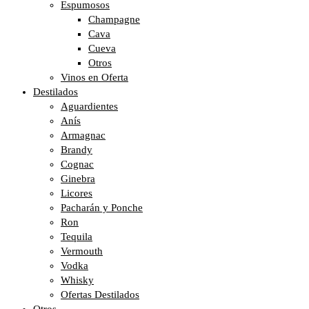
Espumosos
Champagne
Cava
Cueva
Otros
Vinos en Oferta
Destilados
Aguardientes
Anís
Armagnac
Brandy
Cognac
Ginebra
Licores
Pacharán y Ponche
Ron
Tequila
Vermouth
Vodka
Whisky
Ofertas Destilados