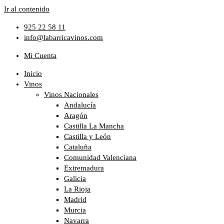
Ir al contenido
925 22 58 11
info@labarricavinos.com
Mi Cuenta
Inicio
Vinos
Vinos Nacionales
Andalucía
Aragón
Castilla La Mancha
Castilla y León
Cataluña
Comunidad Valenciana
Extremadura
Galicia
La Rioja
Madrid
Murcia
Navarra