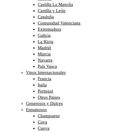
Castilla La Mancha
Castilla y León
Cataluña
Comunidad Valenciana
Extremadura
Galicia
La Rioja
Madrid
Murcia
Navarra
País Vasco
Vinos Internacionales
Francia
Italia
Portugal
Otros Paises
Generosos y Dulces
Espumosos
Champagne
Cava
Cueva