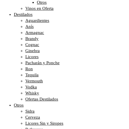
Otros
Vinos en Oferta
Destilados
Aguardientes
Anís
Armagnac
Brandy
Cognac
Ginebra
Licores
Pacharán y Ponche
Ron
Tequila
Vermouth
Vodka
Whisky
Ofertas Destilados
Otros
Sidra
Cerveza
Licores Sin y Siropes