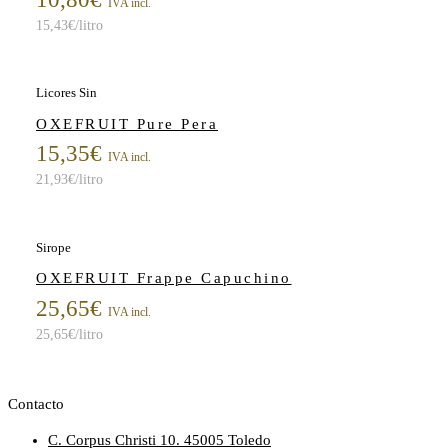
IVA incl.
15,43
€
/litro
Licores Sin
OXEFRUIT Pure Pera
15,35
€
IVA incl.
21,93
€
/litro
Sirope
OXEFRUIT Frappe Capuchino
25,65
€
IVA incl.
25,65
€
/litro
Contacto
C. Corpus Christi 10. 45005 Toledo