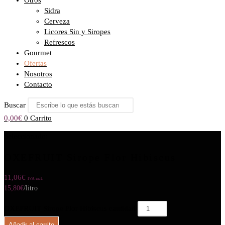
Otros
Sidra
Cerveza
Licores Sin y Siropes
Refrescos
Gourmet
Ofertas
Nosotros
Contacto
Buscar
0,00
€
0
Carrito
Seleccionado:
OXEFRUIT Sirope Flor Hibiscus
11,06
€
IVA incl.
15,80
€
/litro
OXEFRUIT Sirope Flor Hibiscus cantidad
Añadir al carrito