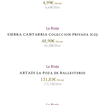
4,99
€
IVA incl.
6,65
€
/litro
La Rioja
SIERRA CANTABRIA Coleccion Privada 2023
48,90
€
IVA incl.
65,20
€
/litro
La Rioja
ARTADI La Poza de Ballesteros
131,81
€
IVA incl.
175,75
€
/litro
La Rioja