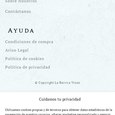
Sobre Nosotros
Contáctanos
Ayuda
Condiciones de compra
Aviso Legal
Política de cookies
Política de privacidad
© Copyright La Barrica Vinos
Cuidamos tu privacidad
Utilizamos cookies propias y de terceros para obtener datos estadísticos de la
Financiado por la UE Next Generation EU. Plan de Recuperación
navegación de nuestros usuarios, ofrecer marketing personalizado y mejorar