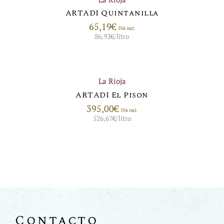
ARTADI Quintanilla
65,19
€
IVA incl.
86,92
€
/litro
La Rioja
ARTADI El Pison
395,00
€
IVA incl.
526,67
€
/litro
Contacto