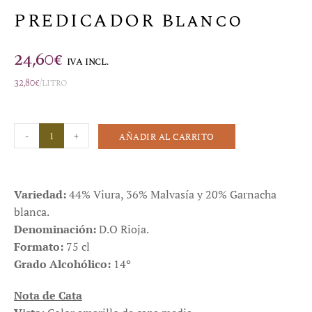
PREDICADOR Blanco
24,60
€
IVA INCL.
32,80
€
/litro
-
+
AÑADIR AL CARRITO
Variedad:
44% Viura, 36% Malvasía y 20% Garnacha
blanca.
Denominación:
D.O Rioja.
Formato:
75 cl
Grado Alcohólico:
14º
Nota de Cata