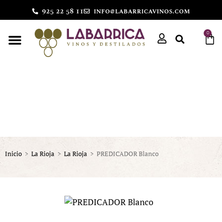
925 22 58 11
info@labarricavinos.com
0
Inicio
>
La Rioja
>
La Rioja
>
PREDICADOR Blanco