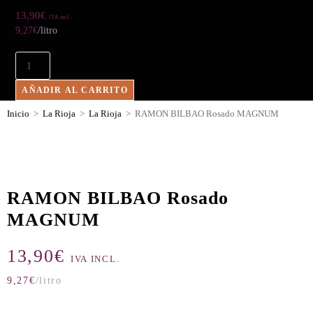
13,90
€
IVA incl.
9,27
€
/litro
AÑADIR AL CARRITO
Inicio
>
La Rioja
>
La Rioja
>
RAMON BILBAO Rosado MAGNUM
RAMON BILBAO Rosado
MAGNUM
13,90
€
IVA INCL.
9,27
€
/litro