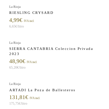
La Rioja
RIESLING CRYSARD
4,99
€
IVA incl.
6,65
€
/litro
La Rioja
SIERRA CANTABRIA Coleccion Privada
2023
48,90
€
IVA incl.
65,20
€
/litro
La Rioja
ARTADI La Poza de Ballesteros
131,81
€
IVA incl.
175,75
€
/litro