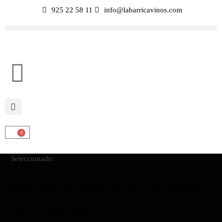
925 22 58 11
info@labarricavinos.com
0
Seleccionado:
RAMON BILBAO Rosado
MAGNUM