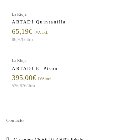
La Rioja
ARTADI Quintanilla
65,19
€
IVA incl.
86,92
€
/litro
La Rioja
ARTADI El Pison
395,00
€
IVA incl.
526,67
€
/litro
Contacto
C. Corpus Christi 10. 45005 Toledo