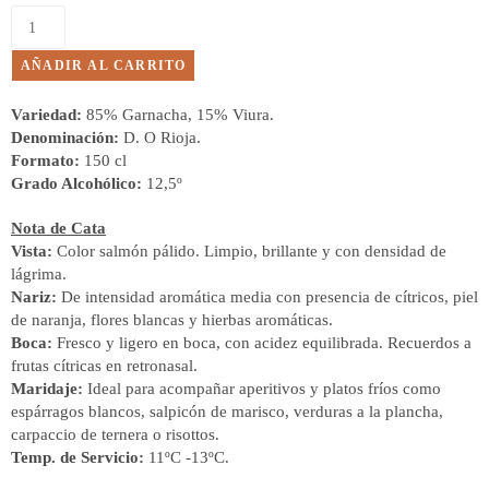
AÑADIR AL CARRITO
Variedad:
85% Garnacha, 15% Viura.
Denominación:
D. O Rioja.
Formato:
150 cl
Grado Alcohólico:
12,5º
Nota de Cata
Vista:
Color salmón pálido. Limpio, brillante y con densidad de
lágrima.
Nariz:
De intensidad aromática media con presencia de cítricos, piel
de naranja, flores blancas y hierbas aromáticas.
Boca:
Fresco y ligero en boca, con acidez equilibrada. Recuerdos a
frutas cítricas en retronasal.
Maridaje:
Ideal para acompañar aperitivos y platos fríos como
espárragos blancos, salpicón de marisco, verduras a la plancha,
carpaccio de ternera o risottos.
Temp. de Servicio:
11ºC -13ºC.