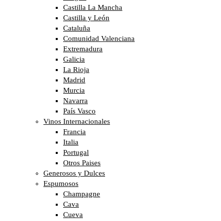
Castilla La Mancha
Castilla y León
Cataluña
Comunidad Valenciana
Extremadura
Galicia
La Rioja
Madrid
Murcia
Navarra
País Vasco
Vinos Internacionales
Francia
Italia
Portugal
Otros Paises
Generosos y Dulces
Espumosos
Champagne
Cava
Cueva