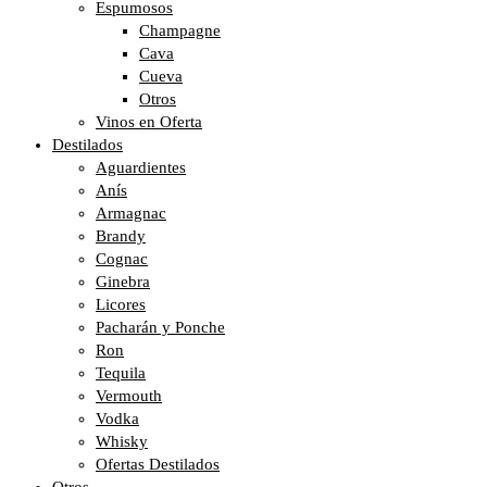
Espumosos
Champagne
Cava
Cueva
Otros
Vinos en Oferta
Destilados
Aguardientes
Anís
Armagnac
Brandy
Cognac
Ginebra
Licores
Pacharán y Ponche
Ron
Tequila
Vermouth
Vodka
Whisky
Ofertas Destilados