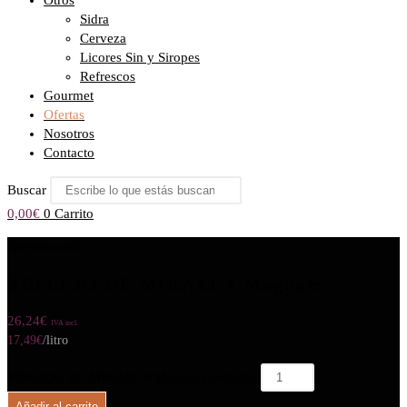
Otros
Sidra
Cerveza
Licores Sin y Siropes
Refrescos
Gourmet
Ofertas
Nosotros
Contacto
Buscar
0,00
€
0
Carrito
Seleccionado:
REFLEJO DE MIKAELA Magnum
26,24
€
IVA incl.
17,49
€
/litro
REFLEJO DE MIKAELA Magnum cantidad
Añadir al carrito