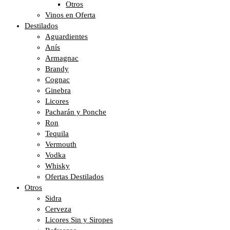
Otros
Vinos en Oferta
Destilados
Aguardientes
Anís
Armagnac
Brandy
Cognac
Ginebra
Licores
Pacharán y Ponche
Ron
Tequila
Vermouth
Vodka
Whisky
Ofertas Destilados
Otros
Sidra
Cerveza
Licores Sin y Siropes