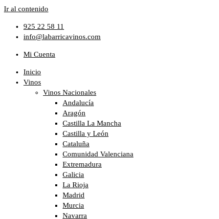
Ir al contenido
925 22 58 11
info@labarricavinos.com
Mi Cuenta
Inicio
Vinos
Vinos Nacionales
Andalucía
Aragón
Castilla La Mancha
Castilla y León
Cataluña
Comunidad Valenciana
Extremadura
Galicia
La Rioja
Madrid
Murcia
Navarra