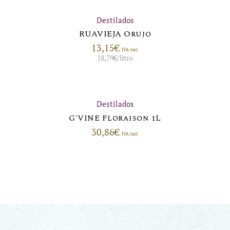
Destilados
RUAVIEJA Orujo
13,15
€
IVA incl.
18,79
€
/litro
Destilados
G´VINE Floraison 1L
30,86
€
IVA incl.