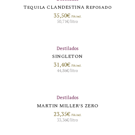
Tequila CLANDESTINA Reposado
35,50
€
IVA incl.
50,71
€
/litro
Destilados
SINGLETON
31,40
€
IVA incl.
44,86
€
/litro
Destilados
MARTIN MILLER’S ZERO
23,35
€
IVA incl.
33,36
€
/litro