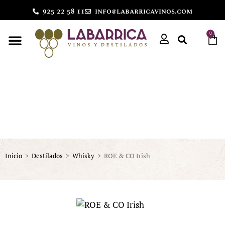
925 22 58 11
info@labarricavinos.com
0
Inicio
>
Destilados
>
Whisky
>
ROE & CO Irish