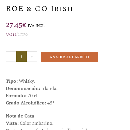
ROE & CO Irish
27,45
€
IVA INCL.
39,21
€
/litro
-
+
AÑADIR AL CARRITO
Tipo:
Whisky.
Denominación:
Irlanda.
Formato:
70 cl
Grado Alcohólico:
45º
Nota de Cata
Vista:
Color ambarino.