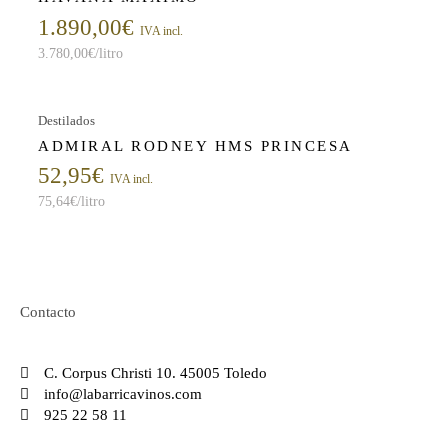
1.890,00
€
IVA incl.
3.780,00
€
/litro
Destilados
ADMIRAL RODNEY HMS PRINCESA
52,95
€
IVA incl.
75,64
€
/litro
Contacto
C. Corpus Christi 10. 45005 Toledo
info@labarricavinos.com
925 22 58 11