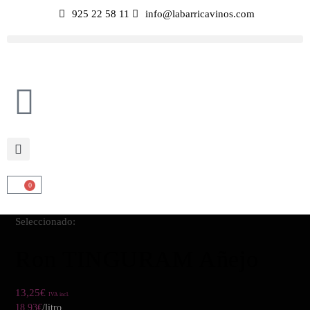
925 22 58 11
info@labarricavinos.com
0
Seleccionado:
Ron TINGURAM Añejo
13,25
€
IVA incl.
18,93
€
/litro