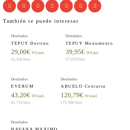
También te puede interesar
Destilados
Destilados
TEPUY Destino
TEPUY Monumento
29,00
€
39,95
€
IVA incl.
IVA incl.
41,43
€
/litro
57,07
€
/litro
Destilados
Destilados
EVERUM
ABUELO Centuria
43,20
€
120,79
€
IVA incl.
IVA incl.
61,71
€
/litro
172,56
€
/litro
Destilados
HAVANA MAXIMO