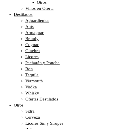
Otros
Vinos en Oferta
Destilados
Aguardientes
Anís
Armagnac
Brandy
Cognac
Ginebra
Licores
Pacharán y Ponche
Ron
Tequila
Vermouth
Vodka
Whisky
Ofertas Destilados
Otros
Sidra
Cerveza
Licores Sin y Siropes