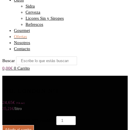
Otros
Sidra
Cerveza
Licores Sin y Siropes
Refrescos
Gourmet
Ofertas
Nosotros
Contacto
Buscar
0,00
€
0
Carrito
Seleccionado:
THE LONDON Nº1
24,65
€
IVA incl.
35,21
€
/litro
THE LONDON Nº1 cantidad
Añadir al carrito