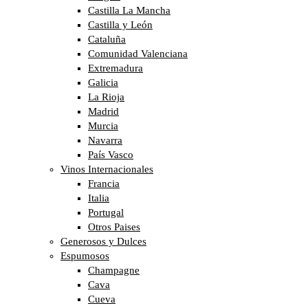
Castilla La Mancha
Castilla y León
Cataluña
Comunidad Valenciana
Extremadura
Galicia
La Rioja
Madrid
Murcia
Navarra
País Vasco
Vinos Internacionales
Francia
Italia
Portugal
Otros Paises
Generosos y Dulces
Espumosos
Champagne
Cava
Cueva