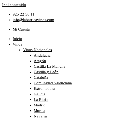
Ir al contenido
925 22 58 11
info@labarricavinos.com
Mi Cuenta
Inicio
Vinos
Vinos Nacionales
Andalucía
Aragón
Castilla La Mancha
Castilla y León
Cataluña
Comunidad Valenciana
Extremadura
Galicia
La Rioja
Madrid
Murcia
Navarra