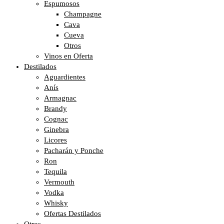
Espumosos
Champagne
Cava
Cueva
Otros
Vinos en Oferta
Destilados
Aguardientes
Anís
Armagnac
Brandy
Cognac
Ginebra
Licores
Pacharán y Ponche
Ron
Tequila
Vermouth
Vodka
Whisky
Ofertas Destilados