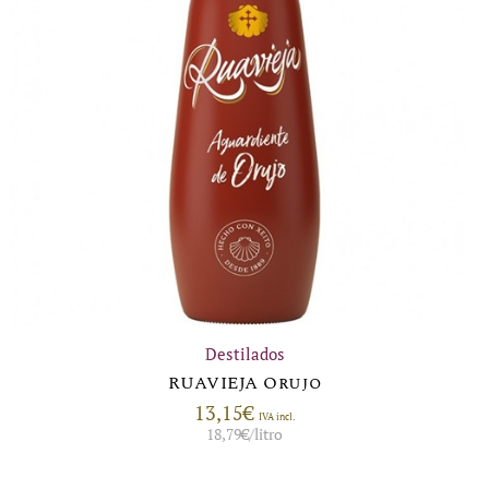
Destilados
RUAVIEJA Orujo
13,15
€
IVA incl.
18,79
€
/litro