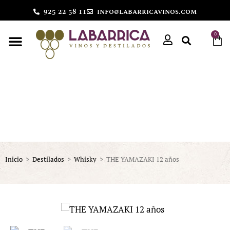
925 22 58 11
info@labarricavinos.com
0
Inicio
>
Destilados
>
Whisky
>
THE YAMAZAKI 12 años