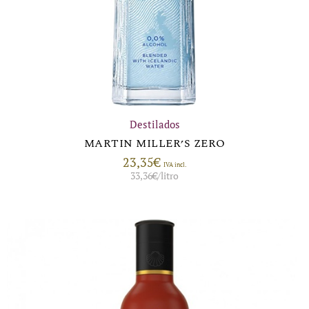
Destilados
MARTIN MILLER’S ZERO
23,35
€
IVA incl.
33,36
€
/litro