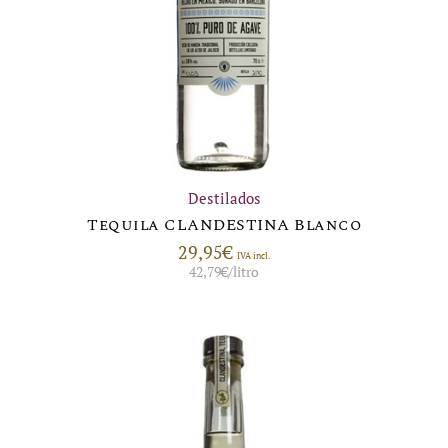
Destilados
Tequila CLANDESTINA Blanco
29,95
€
IVA incl.
42,79
€
/litro