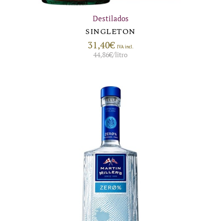
Destilados
SINGLETON
31,40
€
IVA incl.
44,86
€
/litro