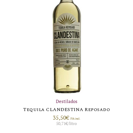
Destilados
Tequila CLANDESTINA Reposado
35,50
€
IVA incl.
50,71
€
/litro