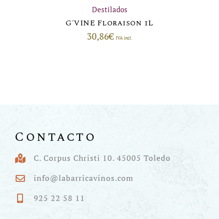
Destilados
G´VINE Floraison 1L
30,86
€
IVA incl.
Contacto
C. Corpus Christi 10. 45005 Toledo
info@labarricavinos.com
925 22 58 11