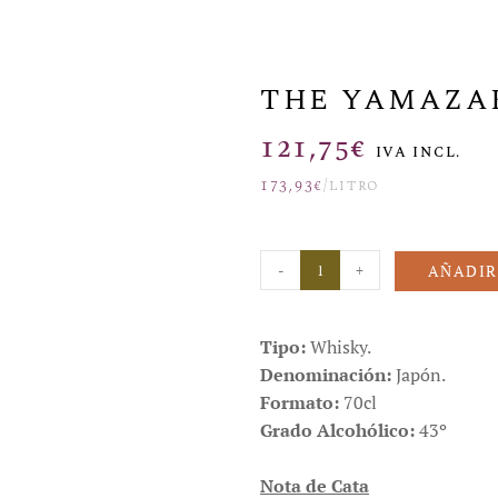
THE YAMAZAKI
121,75
€
IVA INCL.
173,93
€
/litro
-
+
AÑADIR
Tipo:
Whisky.
Denominación:
Japón.
Formato:
70cl
Grado Alcohólico:
43º
Nota de Cata