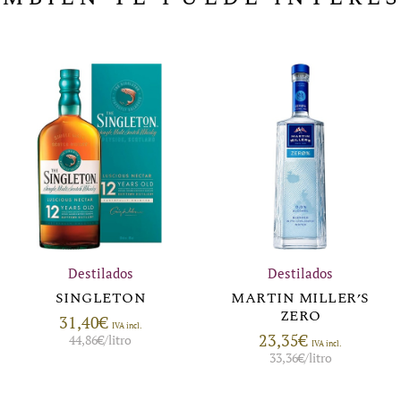
Destilados
Destilados
SINGLETON
MARTIN MILLER’S
ZERO
31,40
€
IVA incl.
23,35
€
44,86
€
/litro
IVA incl.
33,36
€
/litro