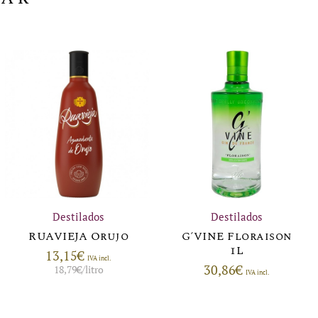
Destilados
Destilados
RUAVIEJA Orujo
G´VINE Floraison
1L
13,15
€
IVA incl.
30,86
€
18,79
€
/litro
IVA incl.