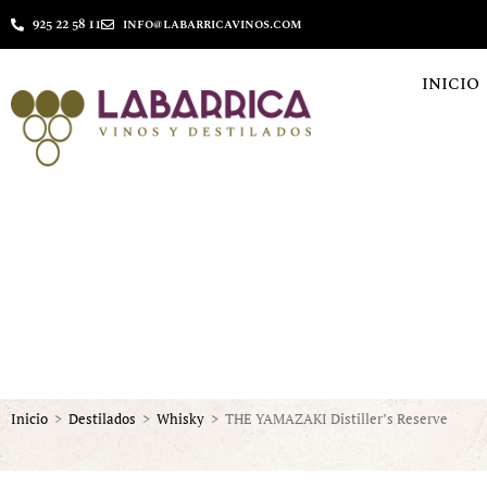
925 22 58 11
info@labarricavinos.com
INICIO
Inicio
>
Destilados
>
Whisky
>
THE YAMAZAKI Distiller’s Reserve