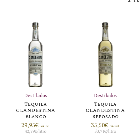
Destilados
Destilados
Tequila
Tequila
CLANDESTINA
CLANDESTINA
Blanco
Reposado
29,95
€
35,50
€
IVA incl.
IVA incl.
42,79
€
/litro
50,71
€
/litro