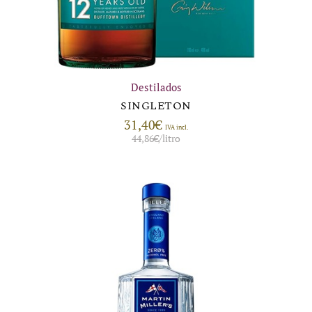
Destilados
SINGLETON
31,40
€
IVA incl.
44,86
€
/litro