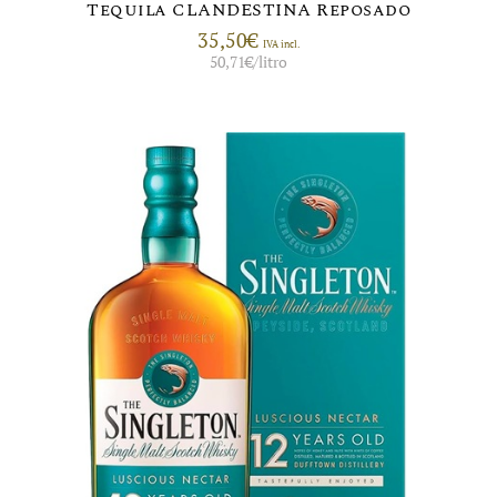
Tequila CLANDESTINA Reposado
35,50
€
IVA incl.
50,71
€
/litro