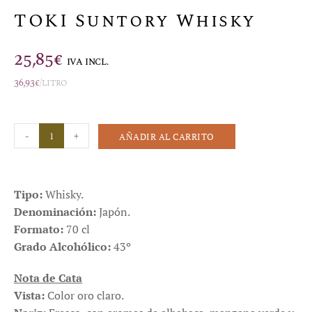
TOKI Suntory Whisky
25,85
€
IVA INCL.
36,93
€
/litro
-
+
AÑADIR AL CARRITO
Tipo:
Whisky.
Denominación:
Japón.
Formato:
70 cl
Grado Alcohólico:
43º
Nota de Cata
Vista:
Color oro claro.