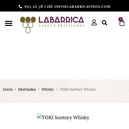
925 22 58 11
info@labarricavinos.com
0
Inicio
>
Destilados
>
Whisky
>
TOKI Suntory Whisky