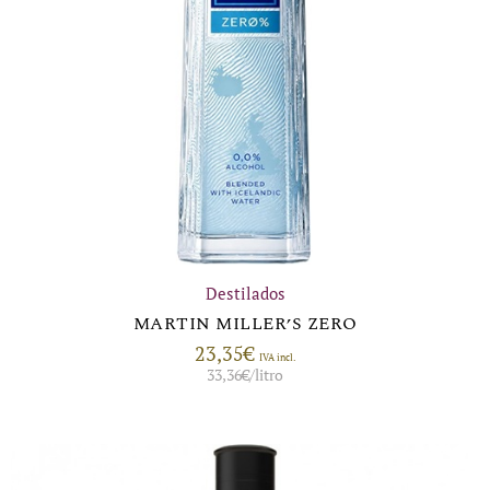
Destilados
MARTIN MILLER’S ZERO
23,35
€
IVA incl.
33,36
€
/litro