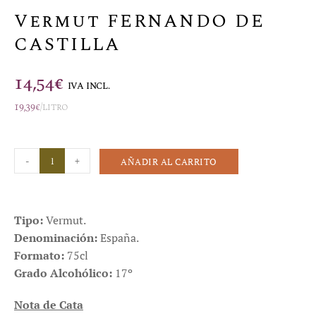
Vermut FERNANDO DE
CASTILLA
14,54
€
IVA INCL.
19,39
€
/litro
-
+
AÑADIR AL CARRITO
Tipo:
Vermut.
Denominación:
España.
Formato:
75cl
Grado Alcohólico:
17º
Nota de Cata