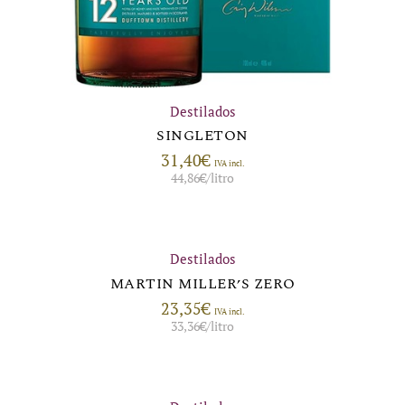
Destilados
SINGLETON
31,40
€
IVA incl.
44,86
€
/litro
Destilados
MARTIN MILLER’S ZERO
23,35
€
IVA incl.
33,36
€
/litro