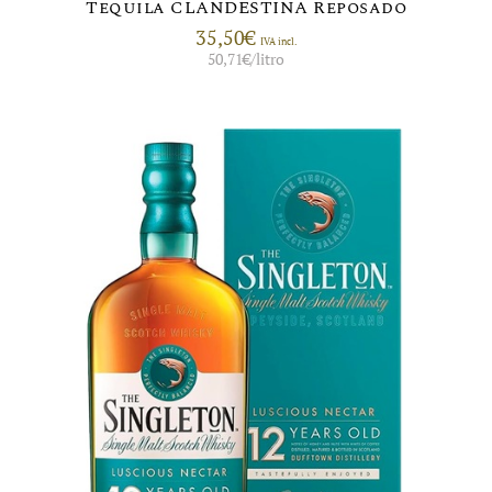
Tequila CLANDESTINA Reposado
35,50
€
IVA incl.
50,71
€
/litro