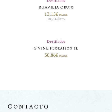
Destilados
RUAVIEJA Orujo
13,15
€
IVA incl.
18,79
€
/litro
Destilados
G´VINE Floraison 1L
30,86
€
IVA incl.
Contacto