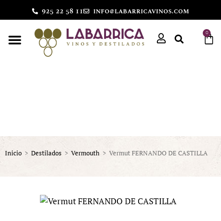
925 22 58 11
info@labarricavinos.com
0
Inicio
>
Destilados
>
Vermouth
>
Vermut FERNANDO DE CASTILLA