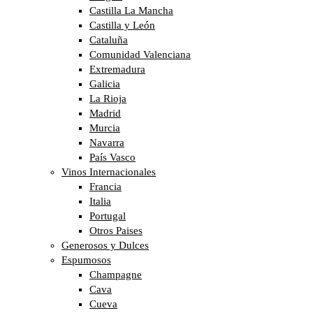
Castilla La Mancha
Castilla y León
Cataluña
Comunidad Valenciana
Extremadura
Galicia
La Rioja
Madrid
Murcia
Navarra
País Vasco
Vinos Internacionales
Francia
Italia
Portugal
Otros Paises
Generosos y Dulces
Espumosos
Champagne
Cava
Cueva