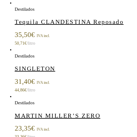
Destilados
Tequila CLANDESTINA Reposado
35,50
€
IVA incl.
50,71
€
/litro
Destilados
SINGLETON
31,40
€
IVA incl.
44,86
€
/litro
Destilados
MARTIN MILLER’S ZERO
23,35
€
IVA incl.
33,36
€
/litro