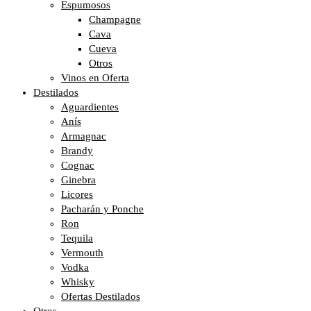
Espumosos
Champagne
Cava
Cueva
Otros
Vinos en Oferta
Destilados
Aguardientes
Anís
Armagnac
Brandy
Cognac
Ginebra
Licores
Pacharán y Ponche
Ron
Tequila
Vermouth
Vodka
Whisky
Ofertas Destilados