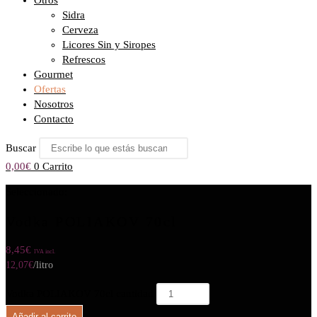
Otros
Sidra
Cerveza
Licores Sin y Siropes
Refrescos
Gourmet
Ofertas
Nosotros
Contacto
Buscar
0,00
€
0
Carrito
Seleccionado:
Vodka POLIAKOV 70cl
8,45
€
IVA incl.
12,07
€
/litro
Vodka POLIAKOV 70cl cantidad
Añadir al carrito