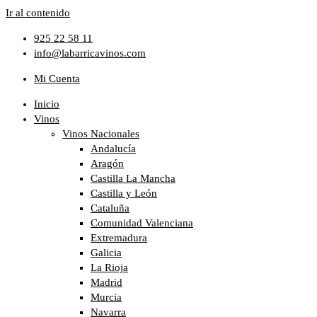
Ir al contenido
925 22 58 11
info@labarricavinos.com
Mi Cuenta
Inicio
Vinos
Vinos Nacionales
Andalucía
Aragón
Castilla La Mancha
Castilla y León
Cataluña
Comunidad Valenciana
Extremadura
Galicia
La Rioja
Madrid
Murcia
Navarra