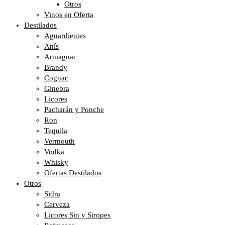
Otros
Vinos en Oferta
Destilados
Aguardientes
Anís
Armagnac
Brandy
Cognac
Ginebra
Licores
Pacharán y Ponche
Ron
Tequila
Vermouth
Vodka
Whisky
Ofertas Destilados
Otros
Sidra
Cerveza
Licores Sin y Siropes