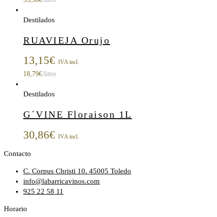
Destilados
RUAVIEJA Orujo
13,15
€
IVA incl.
18,79
€
/litro
Destilados
G´VINE Floraison 1L
30,86
€
IVA incl.
Contacto
C. Corpus Christi 10. 45005 Toledo
info@labarricavinos.com
925 22 58 11
Horario