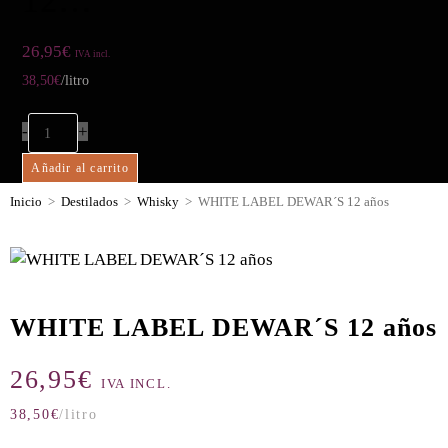
12…
26,95
€
IVA incl.
38,50
€
/litro
-
+
Añadir al carrito
Inicio
>
Destilados
>
Whisky
>
WHITE LABEL DEWAR´S 12 años
WHITE LABEL DEWAR´S 12 años
26,95
€
IVA INCL.
38,50
€
/litro