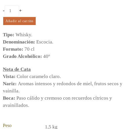
-
+
Añadir al carrito
Tipo:
Whisky.
Denominación:
Escocia.
Formato:
70 cl
Grado Alcohólico:
40º
Nota de Cata
Vista:
Color caramelo claro.
Nariz:
Aromas intensos y redondos de miel, frutos secos y
vainilla.
Boca:
Paso cálido y cremoso con recuerdos cítricos y
avainillados.
Peso
1,5 kg