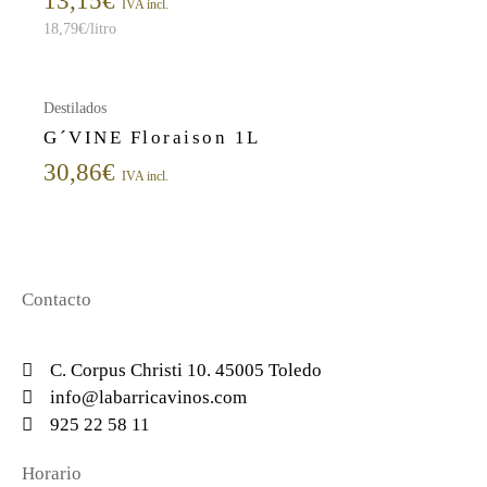
13,15
€
IVA incl.
18,79
€
/litro
Destilados
G´VINE Floraison 1L
30,86
€
IVA incl.
Contacto
C. Corpus Christi 10. 45005 Toledo
info@labarricavinos.com
925 22 58 11
Horario