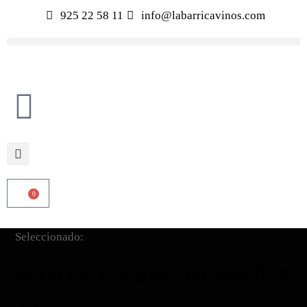
925 22 58 11
info@labarricavinos.com
0
Seleccionado:
WHITE LABEL DEWAR´S