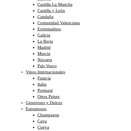
Castilla La Mancha
Castilla y León
Cataluña
Comunidad Valenciana
Extremadura
Galicia
La Rioja
Madrid
Murcia
Navarra
País Vasco
Vinos Internacionales
Francia
Italia
Portugal
Otros Paises
Generosos y Dulces
Espumosos
Champagne
Cava
Cueva