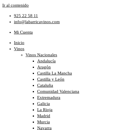
Ir al contenido
925 22 58 11
info@labarricavinos.com
Mi Cuenta
Inicio
Vinos
Vinos Nacionales
Andalucía
Aragón
Castilla La Mancha
Castilla y León
Cataluña
Comunidad Valenciana
Extremadura
Galicia
La Rioja
Madrid
Murcia
Navarra