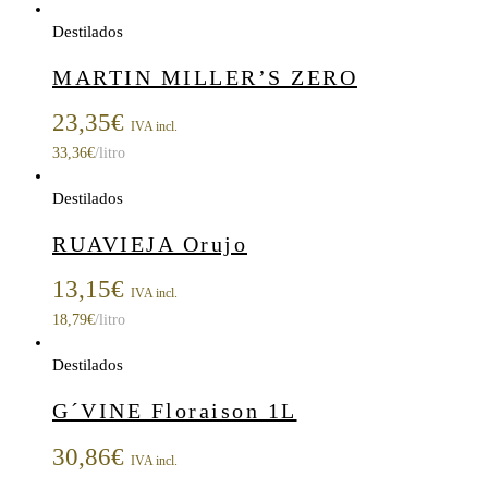
Destilados
MARTIN MILLER’S ZERO
23,35
€
IVA incl.
33,36
€
/litro
Destilados
RUAVIEJA Orujo
13,15
€
IVA incl.
18,79
€
/litro
Destilados
G´VINE Floraison 1L
30,86
€
IVA incl.