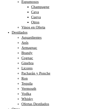
Espumosos
Champagne
Cava
Cueva
Otros
Vinos en Oferta
Destilados
Aguardientes
Anís
Armagnac
Brandy
Cognac
Ginebra
Licores
Pacharán y Ponche
Ron
Tequila
Vermouth
Vodka
Whisky
Ofertas Destilados