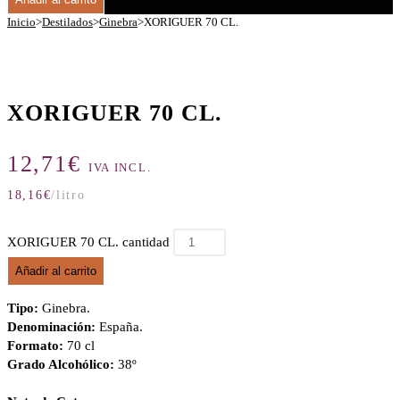
Inicio
>
Destilados
>
Ginebra
>
XORIGUER 70 CL.
XORIGUER 70 CL.
12,71
€
IVA INCL.
18,16
€
/litro
XORIGUER 70 CL. cantidad
Añadir al carrito
Tipo:
Ginebra.
Denominación:
España.
Formato:
70 cl
Grado Alcohólico:
38º