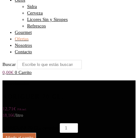
Otros
Sidra
Cerveza
Licores Sin y Siropes
Refrescos
Gourmet
Ofertas
Nosotros
Contacto
Buscar
0,00
€
0
Carrito
Seleccionado:
XORIGUER 70 CL.
12,71
€
IVA incl.
18,16
€
/litro
XORIGUER 70 CL. cantidad
Añadir al carrito