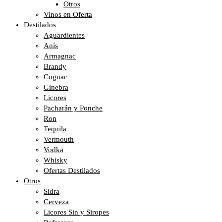
Otros
Vinos en Oferta
Destilados
Aguardientes
Anís
Armagnac
Brandy
Cognac
Ginebra
Licores
Pacharán y Ponche
Ron
Tequila
Vermouth
Vodka
Whisky
Ofertas Destilados
Otros
Sidra
Cerveza
Licores Sin y Siropes