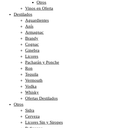
Otros
Vinos en Oferta
Destilados
Aguardientes
Anís
Armagnac
Brandy
Cognac
Ginebra
Licores
Pacharán y Ponche
Ron
Tequila
Vermouth
Vodka
Whisky
Ofertas Destilados
Otros
Sidra
Cerveza
Licores Sin y Siropes