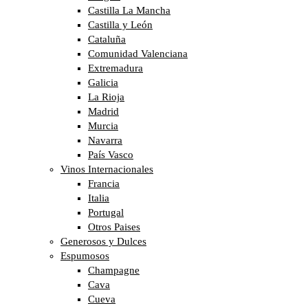
Castilla La Mancha
Castilla y León
Cataluña
Comunidad Valenciana
Extremadura
Galicia
La Rioja
Madrid
Murcia
Navarra
País Vasco
Vinos Internacionales
Francia
Italia
Portugal
Otros Paises
Generosos y Dulces
Espumosos
Champagne
Cava
Cueva