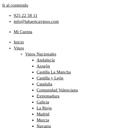
Ir al contenido
925 22 58 11
info@labarricavinos.com
Mi Cuenta
Inicio
Vinos
Vinos Nacionales
Andalucía
Aragón
Castilla La Mancha
Castilla y León
Cataluña
Comunidad Valenciana
Extremadura
Galicia
La Rioja
Madrid
Murcia
Navarra