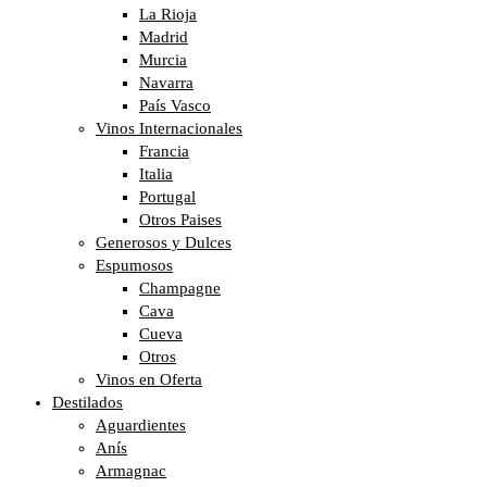
La Rioja
Madrid
Murcia
Navarra
País Vasco
Vinos Internacionales
Francia
Italia
Portugal
Otros Paises
Generosos y Dulces
Espumosos
Champagne
Cava
Cueva
Otros
Vinos en Oferta
Destilados
Aguardientes
Anís
Armagnac