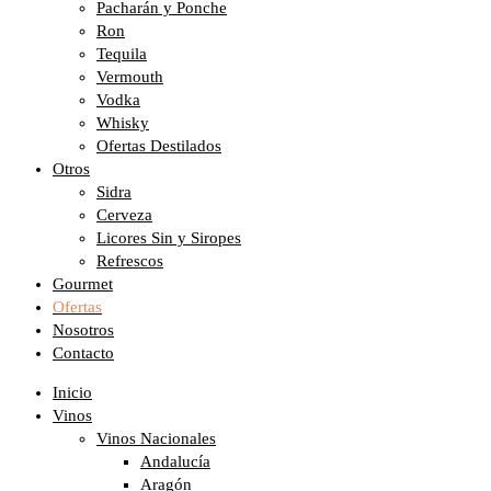
Pacharán y Ponche
Ron
Tequila
Vermouth
Vodka
Whisky
Ofertas Destilados
Otros
Sidra
Cerveza
Licores Sin y Siropes
Refrescos
Gourmet
Ofertas
Nosotros
Contacto
Inicio
Vinos
Vinos Nacionales
Andalucía
Aragón