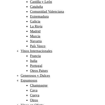
Castilla y León
Cataluña
Comunidad Valenciana
Extremadura
Galicia
La Rioja
Madrid
Murcia
Navarra
País Vasco
Vinos Internacionales
Francia
Italia
Portugal
Otros Paises
Generosos y Dulces
Espumosos
Champagne
Cava
Cueva
Otros