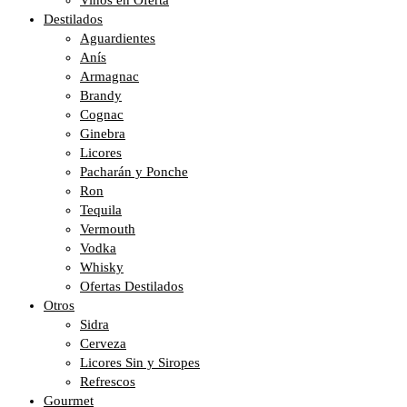
Vinos en Oferta
Destilados
Aguardientes
Anís
Armagnac
Brandy
Cognac
Ginebra
Licores
Pacharán y Ponche
Ron
Tequila
Vermouth
Vodka
Whisky
Ofertas Destilados
Otros
Sidra
Cerveza
Licores Sin y Siropes
Refrescos
Gourmet