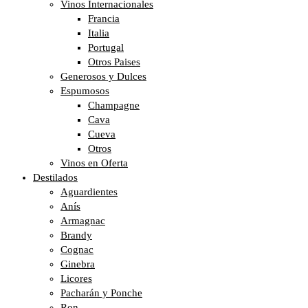
Vinos Internacionales
Francia
Italia
Portugal
Otros Paises
Generosos y Dulces
Espumosos
Champagne
Cava
Cueva
Otros
Vinos en Oferta
Destilados
Aguardientes
Anís
Armagnac
Brandy
Cognac
Ginebra
Licores
Pacharán y Ponche
Ron