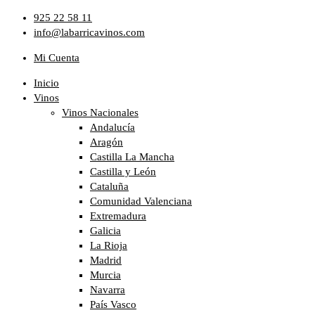
Ir
925 22 58 11
al
info@labarricavinos.com
contenido
Mi Cuenta
Inicio
Vinos
Vinos Nacionales
Andalucía
Aragón
Castilla La Mancha
Castilla y León
Cataluña
Comunidad Valenciana
Extremadura
Galicia
La Rioja
Madrid
Murcia
Navarra
País Vasco