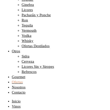
Ginebra
Licores
Pacharán y Ponche
Ron
Tequila
Vermouth
Vodka
Whisky
Ofertas Destilados
Otros
Sidra
Cerveza
Licores Sin y Siropes
Refrescos
Gourmet
Ofertas
Nosotros
Contacto
Inicio
Vinos