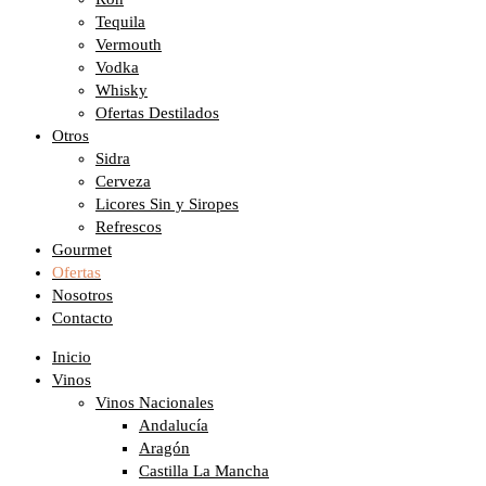
Tequila
Vermouth
Vodka
Whisky
Ofertas Destilados
Otros
Sidra
Cerveza
Licores Sin y Siropes
Refrescos
Gourmet
Ofertas
Nosotros
Contacto
Inicio
Vinos
Vinos Nacionales
Andalucía
Aragón
Castilla La Mancha