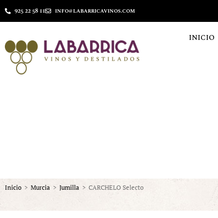
925 22 58 11
info@labarricavinos.com
INICIO
Inicio
>
Murcia
>
Jumilla
>
CARCHELO Selecto