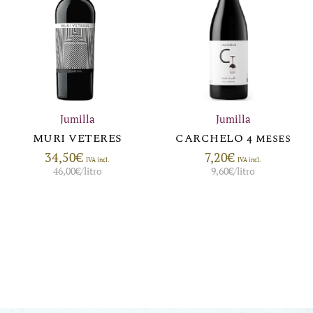
Jumilla
Jumilla
MURI VETERES
CARCHELO 4 meses
34,50
€
7,20
€
IVA incl.
IVA incl.
46,00
€
/litro
9,60
€
/litro