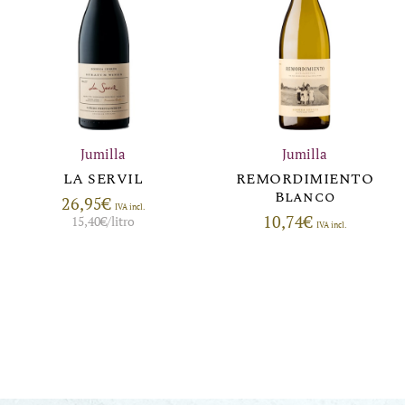
Jumilla
Jumilla
LA SERVIL
REMORDIMIENTO
Blanco
26,95
€
IVA incl.
10,74
€
15,40
€
/litro
IVA incl.