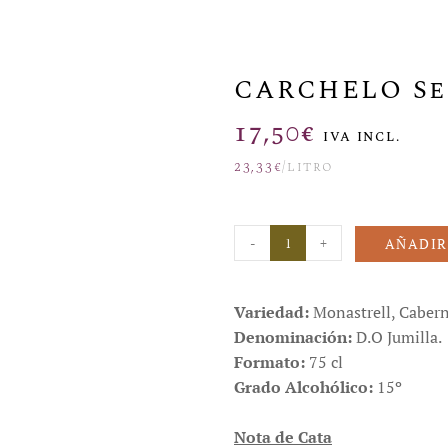
CARCHELO Se
17,50
€
IVA INCL.
23,33
€
/litro
-
+
AÑADIR
Variedad:
Monastrell, Cabern
Denominación:
D.O Jumilla.
Formato:
75 cl
Grado Alcohólico:
15º
Nota de Cata