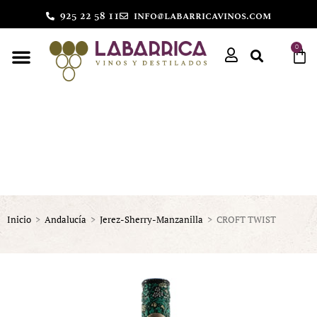
925 22 58 11
info@labarricavinos.com
0
Inicio
>
Andalucía
>
Jerez-Sherry-Manzanilla
>
CROFT TWIST