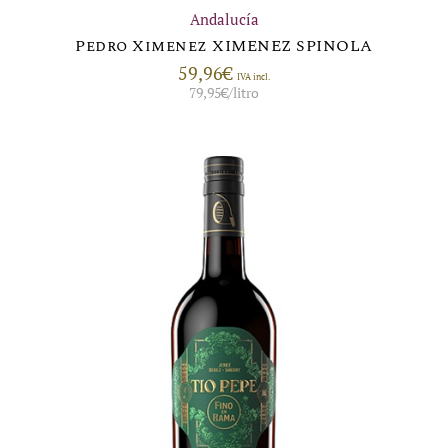
Andalucía
Pedro Ximenez XIMENEZ SPINOLA
59,96
€
IVA incl.
79,95
€
/litro