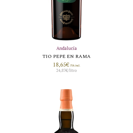
Andalucía
TIO PEPE EN RAMA
18,65
€
IVA incl.
24,87
€
/litro