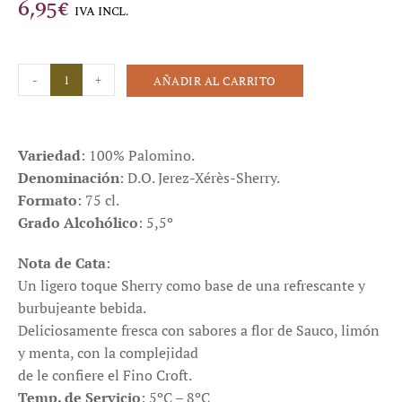
6,95
€
IVA INCL.
-
+
AÑADIR AL CARRITO
Variedad
: 100% Palomino.
Denominación
: D.O. Jerez-Xérès-Sherry.
Formato
: 75 cl.
Grado Alcohólico
: 5,5º
Nota de Cata
:
Un ligero toque Sherry como base de una refrescante y
burbujeante bebida.
Deliciosamente fresca con sabores a flor de Sauco, limón
y menta, con la complejidad
de le confiere el Fino Croft.
Temp. de Servicio
:
5ºC – 8ºC