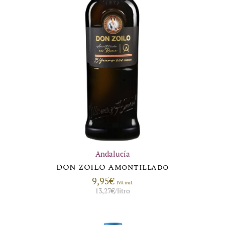
Andalucía
DON ZOILO Amontillado
9,95
€
IVA incl.
13,27
€
/litro