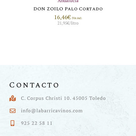
Andalucía
DON ZOILO Palo Cortado
16,46
€
IVA incl.
21,95
€
/litro
Contacto
C. Corpus Christi 10. 45005 Toledo
info@labarricavinos.com
925 22 58 11