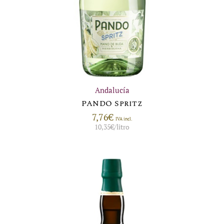
Andalucía
PANDO Spritz
7,76
€
IVA incl.
10,35
€
/litro