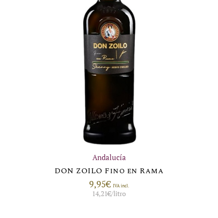
Andalucía
DON ZOILO Fino en Rama
9,95
€
IVA incl.
14,21
€
/litro