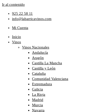
Ir al contenido
925 22 58 11
info@labarricavinos.com
Mi Cuenta
Inicio
Vinos
Vinos Nacionales
Andalucía
Aragón
Castilla La Mancha
Castilla y León
Cataluña
Comunidad Valenciana
Extremadura
Galicia
La Rioja
Madrid
Murcia
Navarra