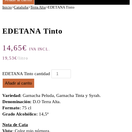
Inicio
>
Cataluña
>
Terra Alta
>
EDETANA Tinto
EDETANA Tinto
14,65
€
IVA INCL.
19,53
€
/litro
EDETANA Tinto cantidad
Añadir al carrito
Variedad:
Garnacha Peluda, Garnacha Tinta y Syrah.
Denominación:
D.O Terra Alta.
Formato:
75 cl
Grado Alcohólico:
14,5º
Nota de Cata
Vista:
Color rojo púrpura.