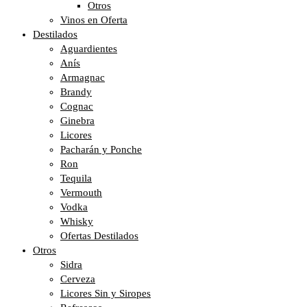
Otros
Vinos en Oferta
Destilados
Aguardientes
Anís
Armagnac
Brandy
Cognac
Ginebra
Licores
Pacharán y Ponche
Ron
Tequila
Vermouth
Vodka
Whisky
Ofertas Destilados
Otros
Sidra
Cerveza
Licores Sin y Siropes