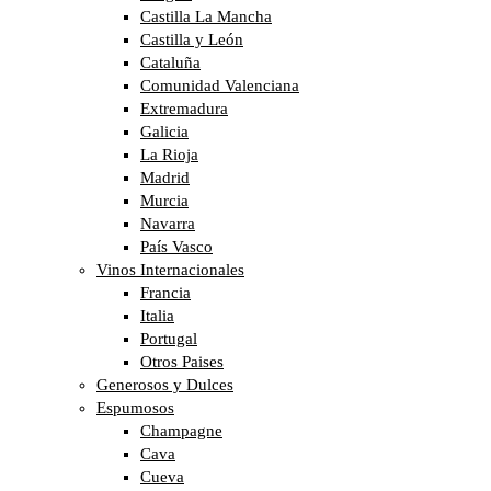
Castilla La Mancha
Castilla y León
Cataluña
Comunidad Valenciana
Extremadura
Galicia
La Rioja
Madrid
Murcia
Navarra
País Vasco
Vinos Internacionales
Francia
Italia
Portugal
Otros Paises
Generosos y Dulces
Espumosos
Champagne
Cava
Cueva