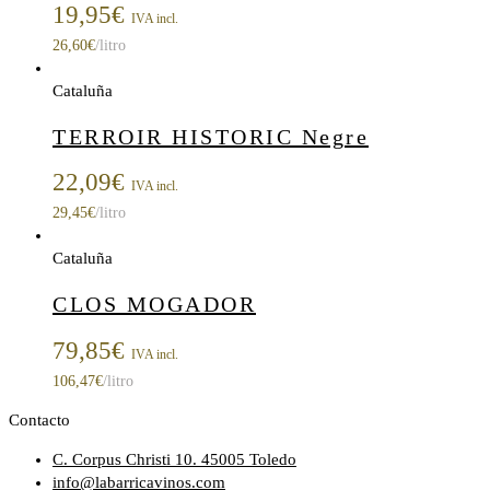
19,95
€
IVA incl.
26,60
€
/litro
Cataluña
TERROIR HISTORIC Negre
22,09
€
IVA incl.
29,45
€
/litro
Cataluña
CLOS MOGADOR
79,85
€
IVA incl.
106,47
€
/litro
Contacto
C. Corpus Christi 10. 45005 Toledo
info@labarricavinos.com