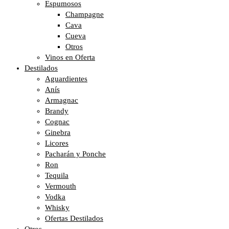
Espumosos
Champagne
Cava
Cueva
Otros
Vinos en Oferta
Destilados
Aguardientes
Anís
Armagnac
Brandy
Cognac
Ginebra
Licores
Pacharán y Ponche
Ron
Tequila
Vermouth
Vodka
Whisky
Ofertas Destilados