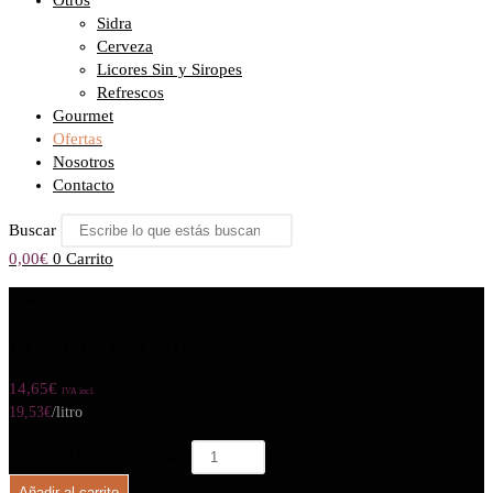
Otros
Sidra
Cerveza
Licores Sin y Siropes
Refrescos
Gourmet
Ofertas
Nosotros
Contacto
Buscar
0,00
€
0
Carrito
Seleccionado:
EDETANA Tinto
14,65
€
IVA incl.
19,53
€
/litro
EDETANA Tinto cantidad
Añadir al carrito