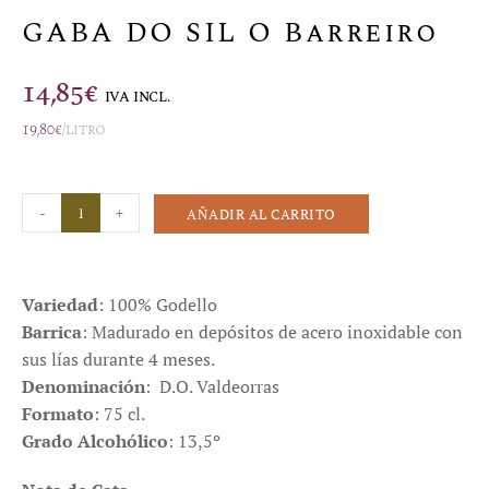
GABA DO SIL O Barreiro
14,85
€
IVA INCL.
19,80
€
/litro
-
+
AÑADIR AL CARRITO
Variedad
: 100% Godello
Barrica
: Madurado en depósitos de acero inoxidable con
sus lías durante 4 meses.
Denominación
: D.O. Valdeorras
Formato
: 75 cl.
Grado Alcohólico
: 13,5º