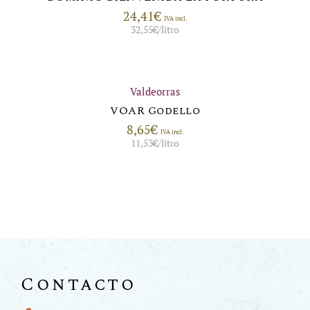
24,41
€
IVA incl.
32,55
€
/litro
Valdeorras
VOAR Godello
8,65
€
IVA incl.
11,53
€
/litro
Contacto