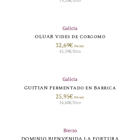
19,20
€
/litro
Galicia
OLUAR Vides de Corgomo
32,69
€
IVA incl.
43,59
€
/litro
Galicia
GUITIAN Fermentado en Barrica
25,95
€
IVA incl.
34,60
€
/litro
Bierzo
DOMINIO BIENVENIDA LA FORTURA