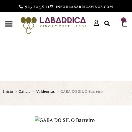
925 22 58 11
info@labarricavinos.com
0
Inicio
>
Galicia
>
Valdeorras
>
GABA DO SIL O Barreiro