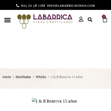
925 22 58 11
info@labarricavinos.com
0
Inicio
>
Destilados
>
Whisky
>
J & B Reserva 15 años