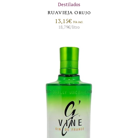
Destilados
RUAVIEJA Orujo
13,15
€
IVA incl.
18,79
€
/litro