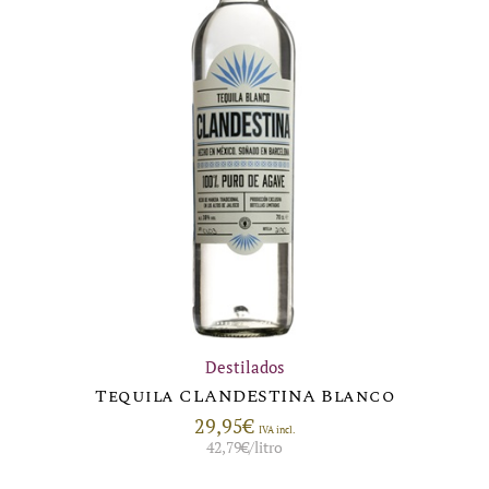
Destilados
Tequila CLANDESTINA Blanco
29,95
€
IVA incl.
42,79
€
/litro