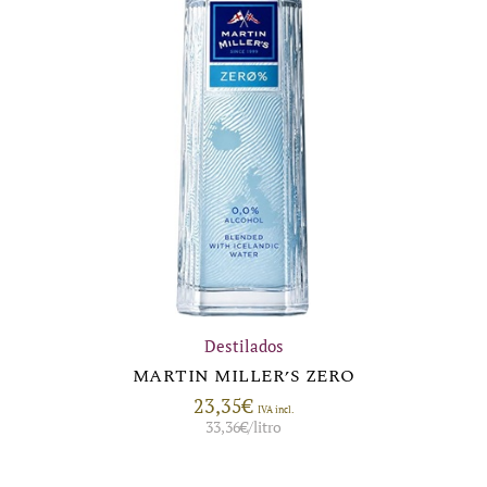
Destilados
MARTIN MILLER’S ZERO
23,35
€
IVA incl.
33,36
€
/litro