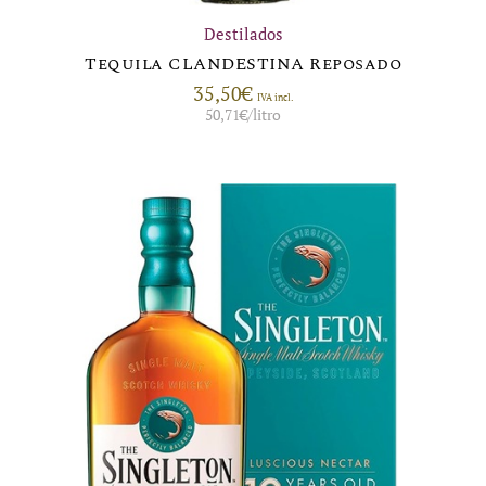
Destilados
Tequila CLANDESTINA Reposado
35,50
€
IVA incl.
50,71
€
/litro