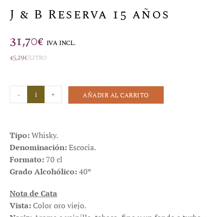
J & B Reserva 15 años
31,70
€
IVA INCL.
45,29
€
/litro
-
+
AÑADIR AL CARRITO
Tipo:
Whisky.
Denominación:
Escocia.
Formato:
70 cl
Grado Alcohólico:
40º
Nota de Cata
Vista:
Color oro viejo.