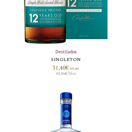
Destilados
SINGLETON
31,40
€
IVA incl.
44,86
€
/litro