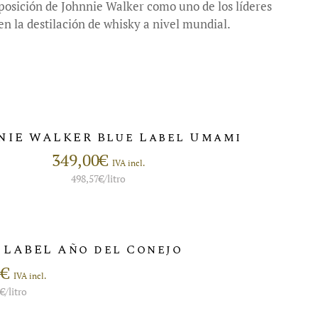
posición de Johnnie Walker como uno de los líderes
en la destilación de whisky a nivel mundial.
NIE WALKER Blue Label Umami
349,00
€
IVA incl.
498,57
€
/litro
LABEL Año del Conejo
5
€
IVA incl.
0
€
/litro