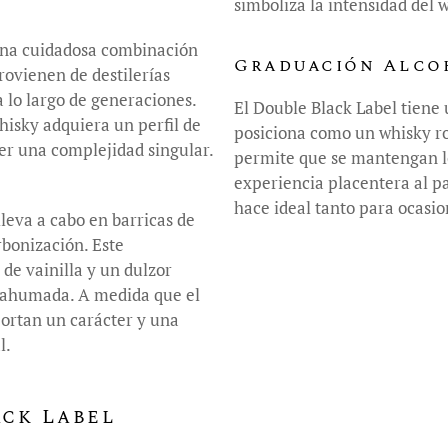
simboliza la intensidad del 
una cuidadosa combinación
Graduación Alco
rovienen de destilerías
a lo largo de generaciones.
El Double Black Label tiene 
isky adquiera un perfil de
posiciona como un whisky rob
er una complejidad singular.
permite que se mantengan l
experiencia placentera al pa
hace ideal tanto para ocasi
leva a cabo en barricas de
rbonización. Este
de vainilla y un dulzor
a ahumada. A medida que el
portan un carácter y una
l.
ack Label