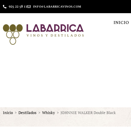
925 22 58 11
info@labarricavinos.com
INICIO
Inicio
>
Destilados
>
Whisky
>
JOHNNIE WALKER Double Black