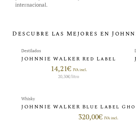
internacional.
Descubre las Mejores en Johnn
Destilados
JOHNNIE WALKER Red Label
14,21
€
IVA incl.
20,30
€
/litro
Whisky
JOHNNIE WALKER Blue Label Gho
320,00
€
IVA incl.