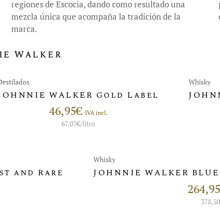
regiones de Escocia, dando como resultado una
mezcla única que acompaña la tradición de la
marca.
ie Walker
Destilados
Whisky
JOHNNIE WALKER Gold Label
JOHN
46,95
€
IVA incl.
67,07
€
/litro
Whisky
st and Rare
JOHNNIE WALKER BLUE 
264,9
378,5