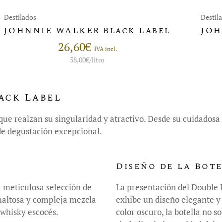
Destilados
Destil
JOHNNIE WALKER Black Label
JOH
26,60
€
IVA incl.
38,00
€
/litro
ack Label
s que realzan su singularidad y atractivo. Desde su cuidados
de degustación excepcional.
Diseño de la Bot
a meticulosa selección de
La presentación del Double B
 maltosa y compleja mezcla
exhibe un diseño elegante y 
 whisky escocés.
color oscuro, la botella no 