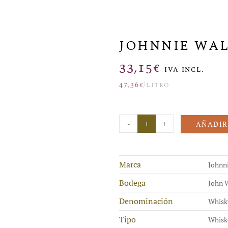
JOHNNIE WAL
33,15
€
IVA INCL.
47,36
€
/litro
-
+
AÑADIR
Marca
Johnn
Bodega
John 
Denominación
Whisk
Tipo
Whisk