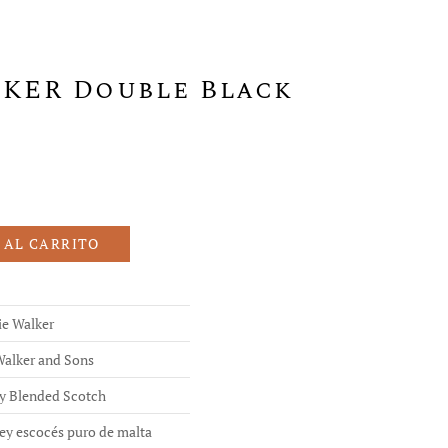
KER Double Black
 AL CARRITO
ie Walker
Walker and Sons
y Blended Scotch
ey escocés puro de malta