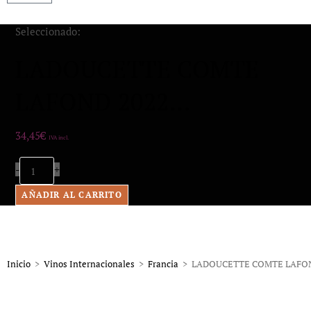
Seleccionado:
LADOUCETTE COMTE
LAFOND 2022…
34,45
€
IVA incl.
-
+
AÑADIR AL CARRITO
Inicio
>
Vinos Internacionales
>
Francia
>
LADOUCETTE COMTE LAFOND