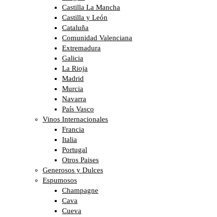
Castilla La Mancha
Castilla y León
Cataluña
Comunidad Valenciana
Extremadura
Galicia
La Rioja
Madrid
Murcia
Navarra
País Vasco
Vinos Internacionales
Francia
Italia
Portugal
Otros Paises
Generosos y Dulces
Espumosos
Champagne
Cava
Cueva