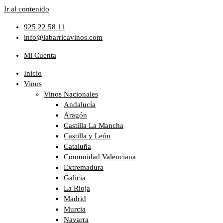
Ir al contenido
925 22 58 11
info@labarricavinos.com
Mi Cuenta
Inicio
Vinos
Vinos Nacionales
Andalucía
Aragón
Castilla La Mancha
Castilla y León
Cataluña
Comunidad Valenciana
Extremadura
Galicia
La Rioja
Madrid
Murcia
Navarra