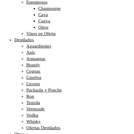
Espumosos
Champagne
Cava
Cueva
Otros
Vinos en Oferta
Destilados
Aguardientes
Anís
Armagnac
Brandy
Cognac
Ginebra
Licores
Pacharán y Ponche
Ron
Tequila
Vermouth
Vodka
Whisky
Ofertas Destilados