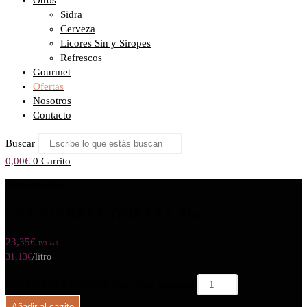
Otros
Sidra
Cerveza
Licores Sin y Siropes
Refrescos
Gourmet
Ofertas
Nosotros
Contacto
Buscar
0,00
€
0
Carrito
Seleccionado:
LES PIERRES DOREES Pinot…
23,35
€
IVA incl.
31,13
€
/litro
LES PIERRES DOREES Pinot Noir cantidad
Añadir al carrito