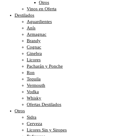
Otros
Vinos en Oferta
Destilados
Aguardientes
Anís
Armagnac
Brandy
Cognac
Ginebra
Licores
Pacharán y Ponche
Ron
Tequila
Vermouth
Vodka
Whisky
Ofertas Destilados
Otros
Sidra
Cerveza
Licores Sin y Siropes