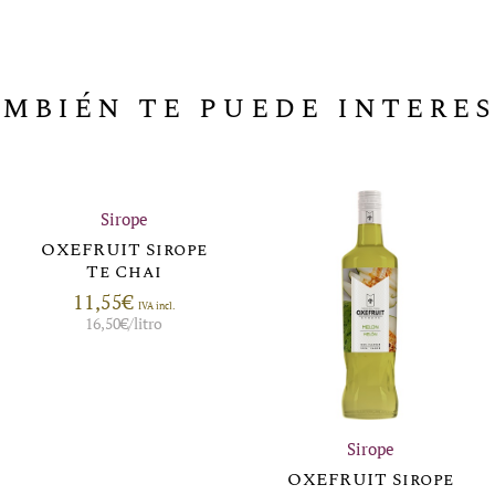
mbién te puede intere
Sirope
OXEFRUIT Sirope
Te Chai
11,55
€
IVA incl.
16,50
€
/litro
Sirope
OXEFRUIT Sirope