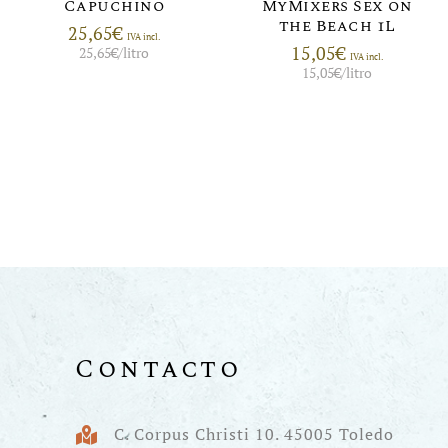
Capuchino
MyMixers Sex on
the Beach 1L
25,65
€
IVA incl.
15,05
€
25,65
€
/litro
IVA incl.
15,05
€
/litro
Contacto
C. Corpus Christi 10. 45005 Toledo