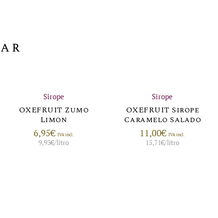
sar
Sirope
Sirope
OXEFRUIT Zumo
OXEFRUIT Sirope
Limon
Caramelo Salado
6,95
€
11,00
€
IVA incl.
IVA incl.
9,93
€
/litro
15,71
€
/litro