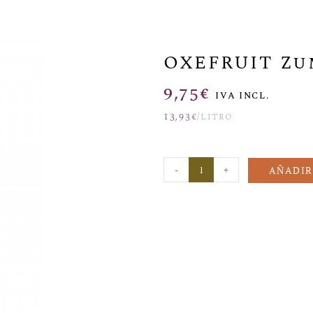
OXEFRUIT Zu
9,75
€
IVA INCL.
13,93
€
/litro
-
+
AÑADIR