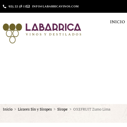
925 22 58 11
info@labarricavinos.com
INICIO
Inicio
>
Licores Sin y Siropes
>
Sirope
>
OXEFRUIT Zumo Lima