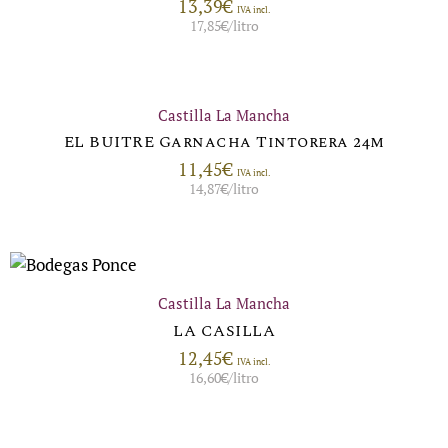
13,39
€
IVA incl.
17,85
€
/litro
Castilla La Mancha
EL BUITRE Garnacha Tintorera 24m
11,45
€
IVA incl.
14,87
€
/litro
Castilla La Mancha
LA CASILLA
12,45
€
IVA incl.
16,60
€
/litro