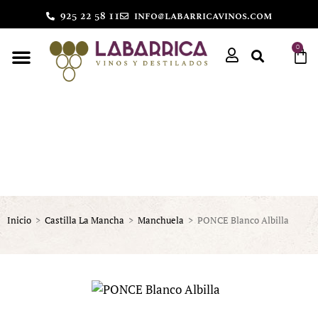
925 22 58 11
info@labarricavinos.com
0
Inicio
>
Castilla La Mancha
>
Manchuela
>
PONCE Blanco Albilla