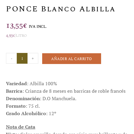
PONCE Blanco Albilla
13,55
€
IVA INCL.
4,93
€
/litro
-
+
AÑADIR AL CARRITO
Variedad
: Albilla 100%
Barrica
: Crianza de 8 meses en barricas de roble francés
Denominación
: D.O Manchuela.
Formato
: 75 cl.
Grado Alcohólico
: 12º
Nota de Cata