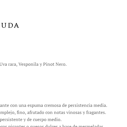
IUDA
Uva rara, Vesponila y Pinot Nero.
llante con una espuma cremosa de persistencia media.
mplejo, fino, afrutado con notas vinosas y fragantes.
persistente y de cuerpo medio.
ecos picantes o quesos dulces a base de mermeladas.