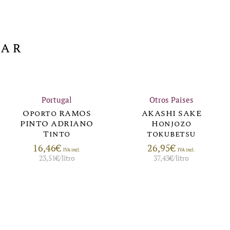
sar
Portugal
Otros Paises
Oporto RAMOS
AKASHI SAKE
PINTO ADRIANO
Honjozo
Tinto
tokubetsu
16,46
€
26,95
€
IVA incl.
IVA incl.
23,51
€
/litro
37,43
€
/litro