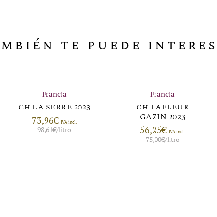
mbién te puede intere
Francia
Francia
Ch LA SERRE 2023
Ch LAFLEUR
GAZIN 2023
73,96
€
IVA incl.
56,25
€
98,61
€
/litro
IVA incl.
75,00
€
/litro