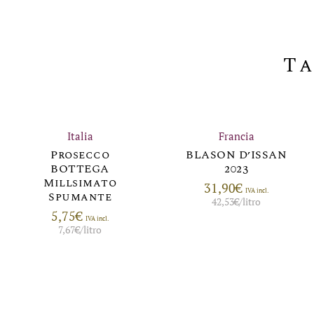
Ta
Italia
Francia
Prosecco
BLASON D’ISSAN
BOTTEGA
2023
Millsimato
31,90
€
IVA incl.
Spumante
42,53
€
/litro
5,75
€
IVA incl.
7,67
€
/litro