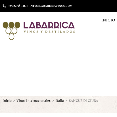
925 22 58 11
info@labarricavinos.com
INICIO
Inicio
>
Vinos Internacionales
>
Italia
>
SANGUE DI GIUDA