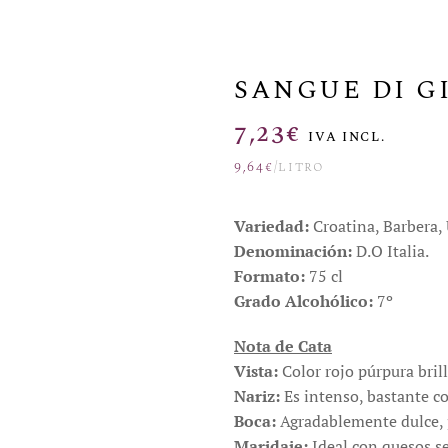
SANGUE DI G
7,23
€
IVA INCL.
9,64
€
/litro
Variedad:
Croatina, Barbera, 
Denominación:
D.O Italia.
Formato:
75 cl
Grado Alcohólico:
7º
Nota de Cata
Vista:
Color rojo púrpura bri
Nariz:
Es intenso, bastante co
Boca:
Agradablemente dulce, 
Maridaje:
Ideal con quesos s