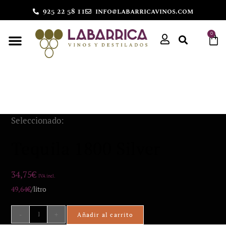
925 22 58 11
info@labarricavinos.com
0
Seleccionado:
Tequila 1800 Silver
34,75
€
IVA incl.
49,64
€
/litro
-
+
Añadir al carrito