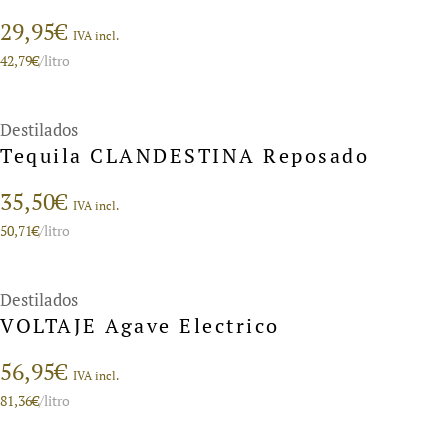
29,95
€
IVA incl.
42,79
€
/litro
Destilados
Tequila CLANDESTINA Reposado
35,50
€
IVA incl.
50,71
€
/litro
Destilados
VOLTAJE Agave Electrico
56,95
€
IVA incl.
81,36
€
/litro