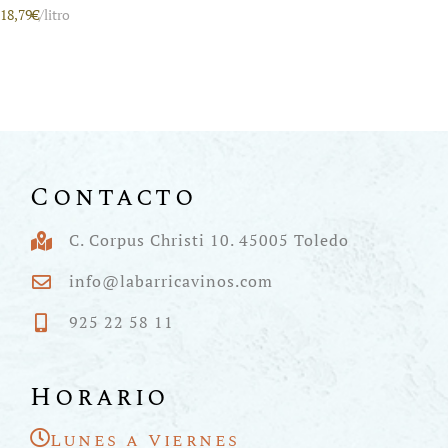
18,79
€
/litro
Contacto
C. Corpus Christi 10. 45005 Toledo
info@labarricavinos.com
925 22 58 11
Horario
Lunes a Viernes