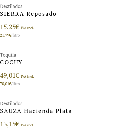
Destilados
SIERRA Reposado
15,25
€
IVA incl.
21,79
€
/litro
Tequila
COCUY
49,01
€
IVA incl.
70,01
€
/litro
Destilados
SAUZA Hacienda Plata
13,15
€
IVA incl.