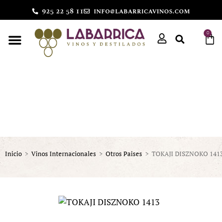
925 22 58 11
info@labarricavinos.com
0
Inicio
>
Vinos Internacionales
>
Otros Paises
>
TOKAJI DISZNOKO 141