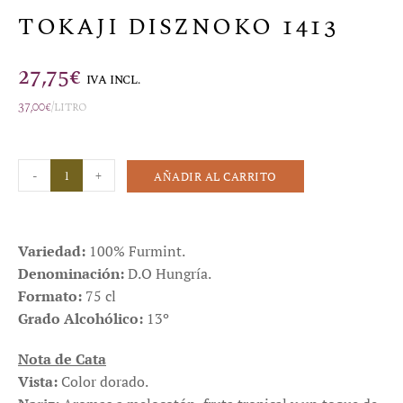
TOKAJI DISZNOKO 1413
27,75
€
IVA INCL.
37,00
€
/litro
-
+
AÑADIR AL CARRITO
Variedad:
100% Furmint.
Denominación:
D.O Hungría.
Formato:
75 cl
Grado Alcohólico:
13º
Nota de Cata
Vista:
Color dorado.