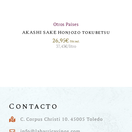
Otros Paises
AKASHI SAKE Honjozo tokubetsu
26,95
€
IVA incl.
37,43
€
/litro
Contacto
C. Corpus Christi 10. 45005 Toledo
info@labarricavinos.com