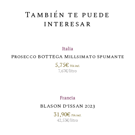
También te puede
interesar
Italia
Prosecco BOTTEGA Millsimato Spumante
5,75
€
IVA incl.
7,67
€
/litro
Francia
BLASON D’ISSAN 2023
31,90
€
IVA incl.
42,53
€
/litro