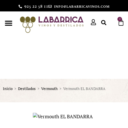
925 22 58 11
info@labarricavinos.com
0
Inicio
>
Destilados
>
Vermouth
>
Vermouth EL BANDARRA