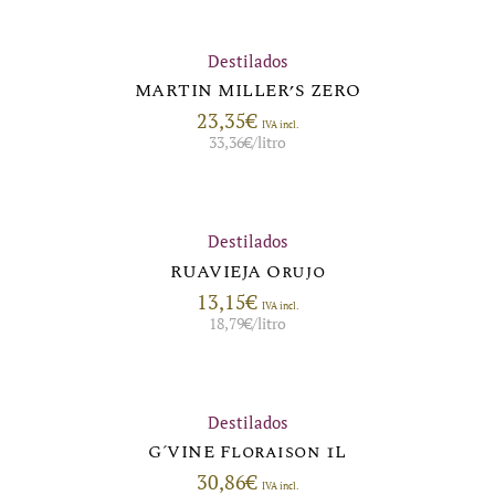
Destilados
MARTIN MILLER’S ZERO
23,35
€
IVA incl.
33,36
€
/litro
Destilados
RUAVIEJA Orujo
13,15
€
IVA incl.
18,79
€
/litro
Destilados
G´VINE Floraison 1L
30,86
€
IVA incl.