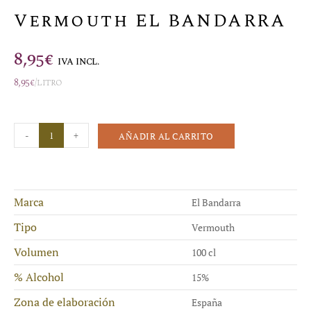
Vermouth EL BANDARRA
8,95
€
IVA INCL.
8,95
€
/litro
-
+
AÑADIR AL CARRITO
Marca
El Bandarra
Tipo
Vermouth
Volumen
100 cl
% Alcohol
15%
Zona de elaboración
España