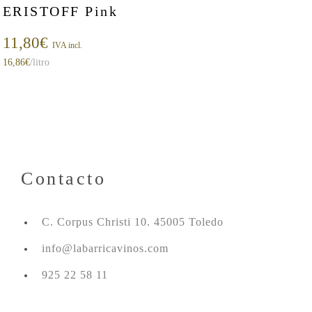
ERISTOFF Pink
11,80
€
IVA incl.
16,86
€
/litro
Contacto
C. Corpus Christi 10. 45005 Toledo
info@labarricavinos.com
925 22 58 11