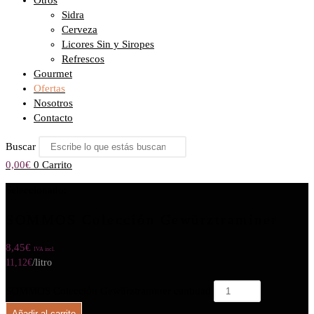
Otros
Sidra
Cerveza
Licores Sin y Siropes
Refrescos
Gourmet
Ofertas
Nosotros
Contacto
Buscar
0,00
€
0
Carrito
Seleccionado:
SOMMOS Colección Gewürztraminer
8,45
€
IVA incl.
11,12
€
/litro
SOMMOS Colección Gewürztraminer cantidad
Añadir al carrito