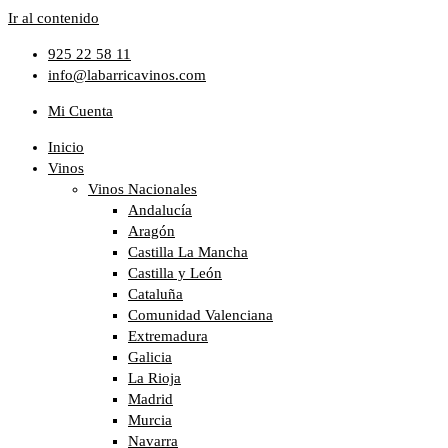
Ir al contenido
925 22 58 11
info@labarricavinos.com
Mi Cuenta
Inicio
Vinos
Vinos Nacionales
Andalucía
Aragón
Castilla La Mancha
Castilla y León
Cataluña
Comunidad Valenciana
Extremadura
Galicia
La Rioja
Madrid
Murcia
Navarra