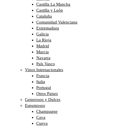
Castilla La Mancha
Castilla y León
Cataluña
Comunidad Valenciana
Extremadura
Galicia
La Rioja
Madrid
Murcia
Navarra
País Vasco
Vinos Internacionales
Francia
Italia
Portugal
Otros Paises
Generosos y Dulces
Espumosos
Champagne
Cava
Cueva