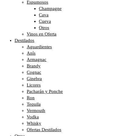
Espumosos
Champagne
Cava
Cueva
Otros
Vinos en Oferta
Destilados
Aguardientes
Anís
Armagnac
Brandy
Cognac
Ginebra
Licores
Pacharán y Ponche
Ron
Tequila
Vermouth
Vodka
Whisky
Ofertas Destilados