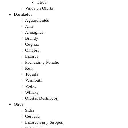
Otros
Vinos en Oferta
Destilados
Aguardientes
Anís
Armagnac
Brandy
Cognac
Ginebra
Licores
Pacharán y Ponche
Ron
Tequila
Vermouth
Vodka
Whisky
Ofertas Destilados
Otros
Sidra
Cerveza
Licores Sin y Siropes