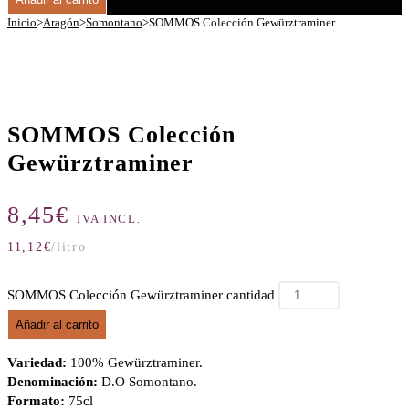
Inicio
>
Aragón
>
Somontano
>
SOMMOS Colección Gewürztraminer
SOMMOS Colección
Gewürztraminer
8,45
€
IVA INCL.
11,12
€
/litro
SOMMOS Colección Gewürztraminer cantidad
Añadir al carrito
Variedad:
100% Gewürztraminer.
Denominación:
D.O Somontano.
Formato:
75cl