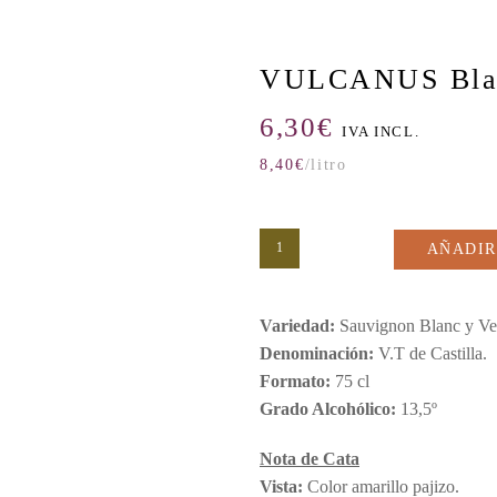
VULCANUS Blan
6,30
€
IVA INCL.
8,40
€
/litro
AÑADIR
Variedad:
Sauvignon Blanc y Ve
Denominación:
V.T de Castilla.
Formato:
75 cl
Grado Alcohólico:
13,5º
Nota de Cata
Vista:
Color amarillo pajizo.