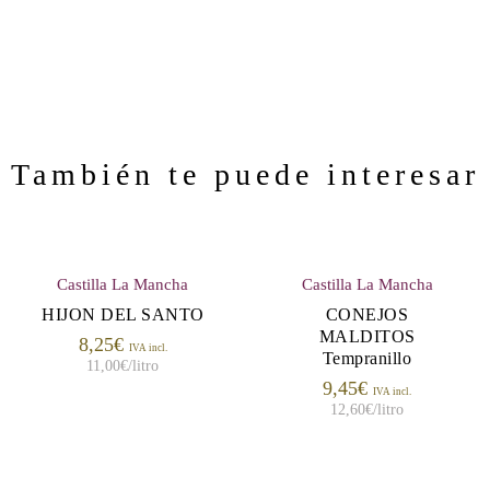
También te puede interesar
Castilla La Mancha
Castilla La Mancha
HIJON DEL SANTO
CONEJOS
MALDITOS
8,25
€
IVA incl.
Tempranillo
11,00
€
/litro
9,45
€
IVA incl.
12,60
€
/litro