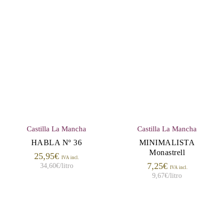
Castilla La Mancha
Castilla La Mancha
HABLA Nº 36
MINIMALISTA
Monastrell
25,95
€
IVA incl.
7,25
€
34,60
€
/litro
IVA incl.
9,67
€
/litro