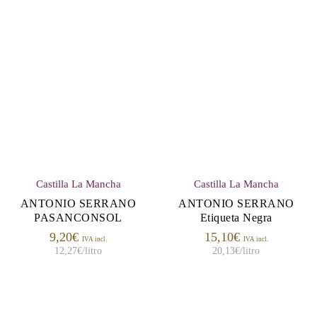
Castilla La Mancha
Castilla La Mancha
ANTONIO SERRANO
ANTONIO SERRANO
PASANCONSOL
Etiqueta Negra
9,20
€
15,10
€
IVA incl.
IVA incl.
12,27
€
/litro
20,13
€
/litro