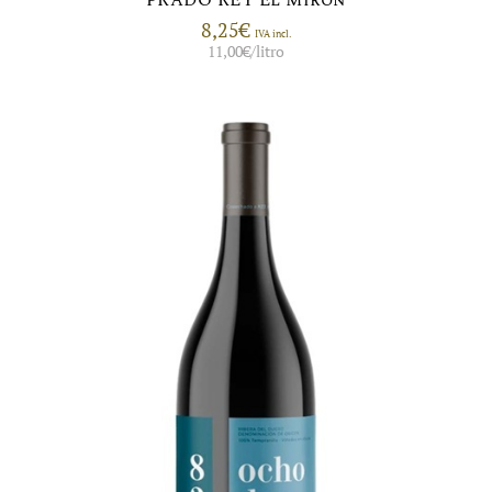
PRADO REY El Miron
8,25
€
IVA incl.
11,00
€
/litro