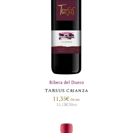
Ribera del Duero
TARSUS Crianza
11,35
€
IVA incl.
15,13
€
/litro