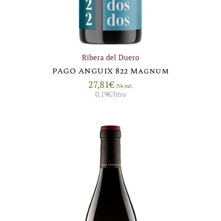
Ribera del Duero
PAGO ANGUIX 822 Magnum
27,81
€
IVA incl.
0,19
€
/litro