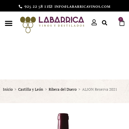
925 22 58 11
info@labarricavinos.com
0
Inicio
>
Castilla y León
>
Ribera del Duero
>
ALION Reserva 2021