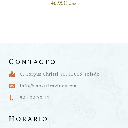
46,95
€
IVA incl.
Contacto
C. Corpus Christi 10. 45005 Toledo
info@labarricavinos.com
925 22 58 11
Horario