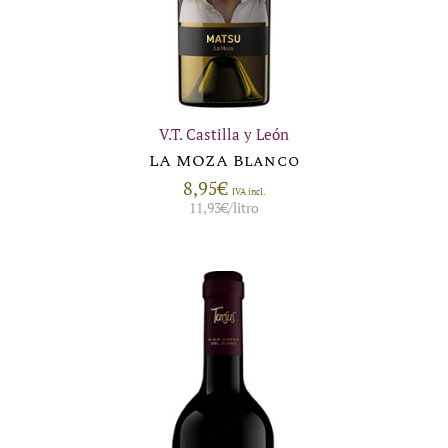
V.T. Castilla y León
LA MOZA Blanco
8,95
€
IVA incl.
11,93
€
/litro