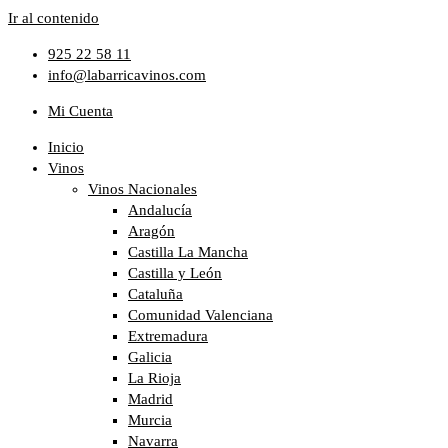
Ir al contenido
925 22 58 11
info@labarricavinos.com
Mi Cuenta
Inicio
Vinos
Vinos Nacionales
Andalucía
Aragón
Castilla La Mancha
Castilla y León
Cataluña
Comunidad Valenciana
Extremadura
Galicia
La Rioja
Madrid
Murcia
Navarra