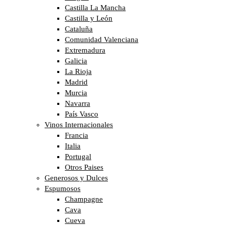
Castilla La Mancha
Castilla y León
Cataluña
Comunidad Valenciana
Extremadura
Galicia
La Rioja
Madrid
Murcia
Navarra
País Vasco
Vinos Internacionales
Francia
Italia
Portugal
Otros Paises
Generosos y Dulces
Espumosos
Champagne
Cava
Cueva