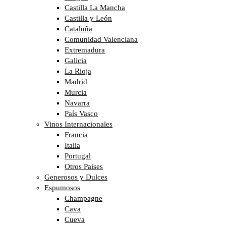
Castilla La Mancha
Castilla y León
Cataluña
Comunidad Valenciana
Extremadura
Galicia
La Rioja
Madrid
Murcia
Navarra
País Vasco
Vinos Internacionales
Francia
Italia
Portugal
Otros Paises
Generosos y Dulces
Espumosos
Champagne
Cava
Cueva