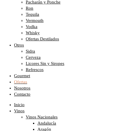
Pacharán y Ponche
Ron
Tequila
Vermouth
Vodka
Whisky
Ofertas Destilados
Otros
Sidra
Cerveza
Licores Sin y Siropes
Refrescos
Gourmet
Ofertas
Nosotros
Contacto
Inicio
Vinos
Vinos Nacionales
Andalucía
Aragón