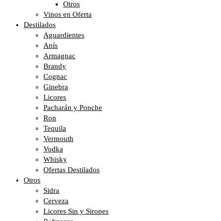
Otros
Vinos en Oferta
Destilados
Aguardientes
Anís
Armagnac
Brandy
Cognac
Ginebra
Licores
Pacharán y Ponche
Ron
Tequila
Vermouth
Vodka
Whisky
Ofertas Destilados
Otros
Sidra
Cerveza
Licores Sin y Siropes