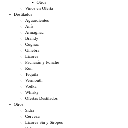
Otros
Vinos en Oferta
Destilados
Aguardientes
Anís
Armagnac
Brandy
Cognac
Ginebra
Licores
Pacharán y Ponche
Ron
Tequila
Vermouth
Vodka
Whisky
Ofertas Destilados
Otros
Sidra
Cerveza
Licores Sin y Siropes