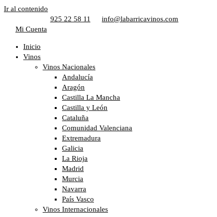
Ir al contenido
925 22 58 11
info@labarricavinos.com
Mi Cuenta
Inicio
Vinos
Vinos Nacionales
Andalucía
Aragón
Castilla La Mancha
Castilla y León
Cataluña
Comunidad Valenciana
Extremadura
Galicia
La Rioja
Madrid
Murcia
Navarra
País Vasco
Vinos Internacionales