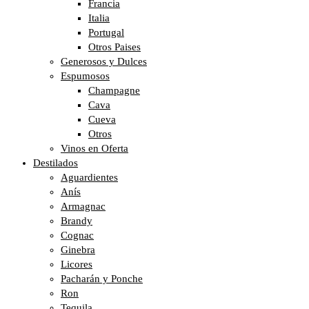
Francia
Italia
Portugal
Otros Paises
Generosos y Dulces
Espumosos
Champagne
Cava
Cueva
Otros
Vinos en Oferta
Destilados
Aguardientes
Anís
Armagnac
Brandy
Cognac
Ginebra
Licores
Pacharán y Ponche
Ron
Tequila