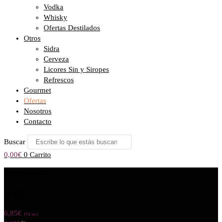
Vodka
Whisky
Ofertas Destilados
Otros
Sidra
Cerveza
Licores Sin y Siropes
Refrescos
Gourmet
Ofertas
Nosotros
Contacto
Buscar
0,00
€
0
Carrito
Seleccionado:
AM3
6,85
€
IVA incl.