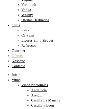
Vermouth
Vodka
Whisky
Ofertas Destilados
Otros
Sidra
Cerveza
Licores Sin y Siropes
Refrescos
Gourmet
Ofertas
Nosotros
Contacto
Inicio
Vinos
Vinos Nacionales
Andalucía
Aragón
Castilla La Mancha
Castilla y León