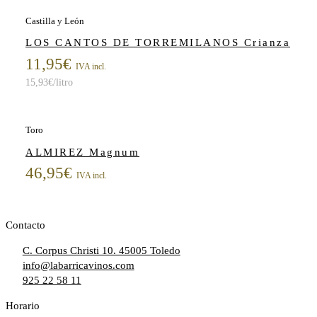
Castilla y León
LOS CANTOS DE TORREMILANOS Crianza
11,95
€
IVA incl.
15,93
€
/litro
Toro
ALMIREZ Magnum
46,95
€
IVA incl.
Contacto
C. Corpus Christi 10. 45005 Toledo
info@labarricavinos.com
925 22 58 11
Horario