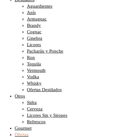
Aguardientes
Anís
Armagnac
Brandy
Cognac
Ginebra
Licores
Pacharán y Ponche
Ron
Tequila
Vermouth
Vodka
Whisky
Ofertas Destilados
Otros
Sidra
Cerveza
Licores Sin y Siropes
Refrescos
Gourmet
Ofertas