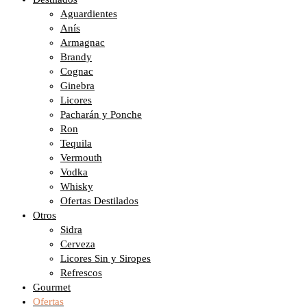
Aguardientes
Anís
Armagnac
Brandy
Cognac
Ginebra
Licores
Pacharán y Ponche
Ron
Tequila
Vermouth
Vodka
Whisky
Ofertas Destilados
Otros
Sidra
Cerveza
Licores Sin y Siropes
Refrescos
Gourmet
Ofertas