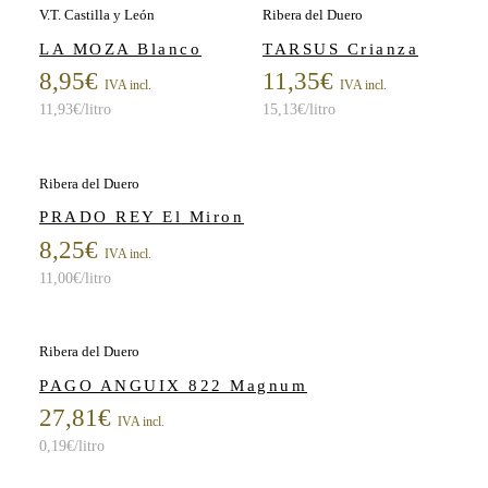
V.T. Castilla y León
Ribera del Duero
LA MOZA Blanco
TARSUS Crianza
8,95
€
11,35
€
IVA incl.
IVA incl.
11,93
€
/litro
15,13
€
/litro
Ribera del Duero
PRADO REY El Miron
8,25
€
IVA incl.
11,00
€
/litro
Ribera del Duero
PAGO ANGUIX 822 Magnum
27,81
€
IVA incl.
0,19
€
/litro