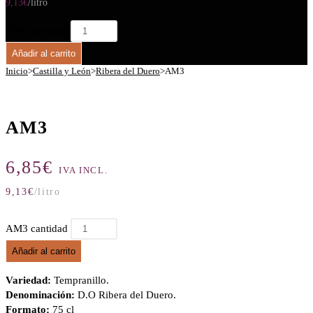
9,13
€
/litro
AM3 cantidad
Añadir al carrito
Inicio
>
Castilla y León
>
Ribera del Duero
>
AM3
AM3
6,85
€
IVA INCL.
9,13
€
/litro
AM3 cantidad
Añadir al carrito
Variedad:
Tempranillo.
Denominación:
D.O Ribera del Duero.
Formato:
75 cl