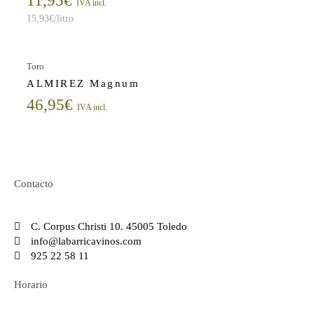
11,95
€
IVA incl.
15,93
€
/litro
Toro
ALMIREZ Magnum
46,95
€
IVA incl.
Contacto
C. Corpus Christi 10. 45005 Toledo
info@labarricavinos.com
925 22 58 11
Horario