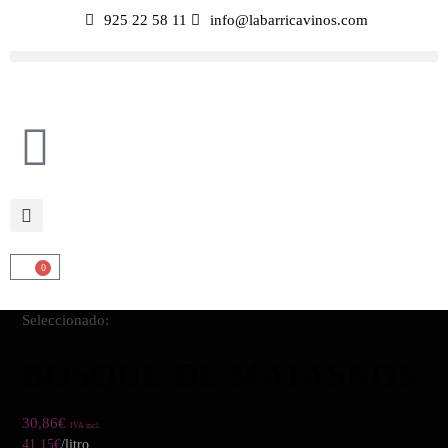
925 22 58 11
info@labarricavinos.com
0
Seleccionado:
BOSQUE DE MATASNOS
30,86
€
IVA incl.
41,15
€
/litro