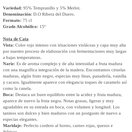
Variedad:
95% Tempranillo y 5% Merlot.
Denominación:
D.O Ribera del Duero.
Formato:
75 cl
Grado Alcohólico:
15º
Nota de Cata
Vista:
Color rojo intenso con irisaciones violáceas y capa muy alta
por nuestro proceso de elaboración con fermentaciones muy largas
a bajas temperaturas.
Nariz:
Es de aroma complejo y de alta intensidad a fruta madura
con una magnífica integración de la madera. Encontramos ciruelas
maduras, algún fruto negro, especias muy finas, panadería, vainilla
y cacaos. Igualmente aparece con elegancia toques de caramelo así
como la canela.
Boca:
Destaca un buen equilibrio entre la acidez y fruta madura,
aparece de nuevo la fruta negra. Notas grasas, ligeras y muy
agradables en su entrada en boca, con volumen y longitud. Los
taninos son dulces y bien maduros con un postgusto de nuevo a
especias elegantes.
Maridaje:
Perfecto cordero al horno, carnes rojas, quesos e
ibéricos.