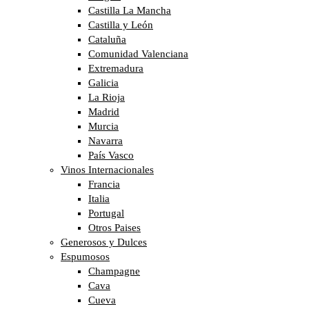
Castilla La Mancha
Castilla y León
Cataluña
Comunidad Valenciana
Extremadura
Galicia
La Rioja
Madrid
Murcia
Navarra
País Vasco
Vinos Internacionales
Francia
Italia
Portugal
Otros Paises
Generosos y Dulces
Espumosos
Champagne
Cava
Cueva