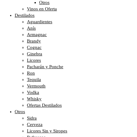
Otros
Vinos en Oferta
Destilados
Aguardientes
Anís
Armagnac
Brandy
Cognac
Ginebra
Licores
Pacharán y Ponche
Ron
Tequila
Vermouth
Vodka
Whisky
Ofertas Destilados
Otros
Sidra
Cerveza
Licores Sin y Siropes