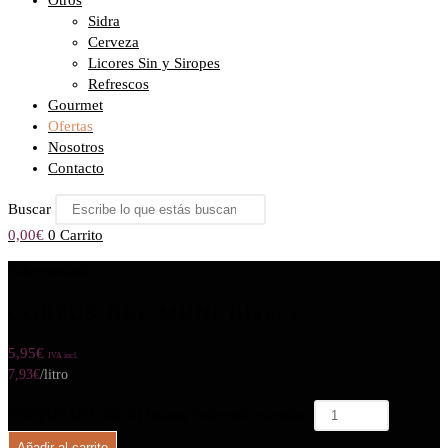
Otros
Sidra
Cerveza
Licores Sin y Siropes
Refrescos
Gourmet
Ofertas
Nosotros
Contacto
Buscar
0,00
€
0
Carrito
Seleccionado:
CORPUS DEL MUNI Blanca…
5,95
€
IVA incl.
7,93
€
/litro
CORPUS DEL MUNI Blanca Selección cantidad
Añadir al carrito