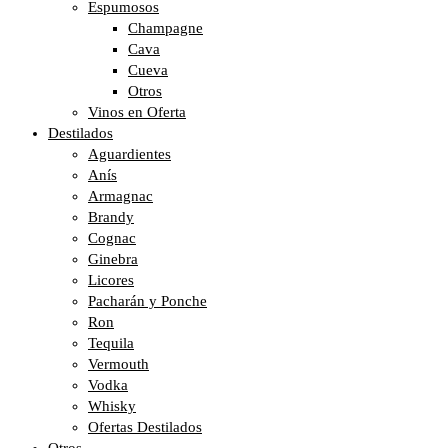
Espumosos
Champagne
Cava
Cueva
Otros
Vinos en Oferta
Destilados
Aguardientes
Anís
Armagnac
Brandy
Cognac
Ginebra
Licores
Pacharán y Ponche
Ron
Tequila
Vermouth
Vodka
Whisky
Ofertas Destilados