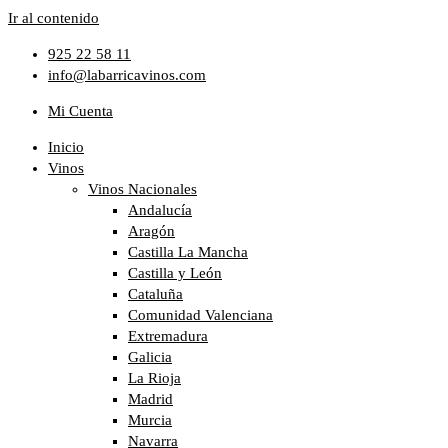
Ir al contenido
925 22 58 11
info@labarricavinos.com
Mi Cuenta
Inicio
Vinos
Vinos Nacionales
Andalucía
Aragón
Castilla La Mancha
Castilla y León
Cataluña
Comunidad Valenciana
Extremadura
Galicia
La Rioja
Madrid
Murcia
Navarra