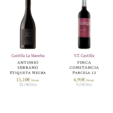
Castilla La Mancha
V.T. Castilla
ANTONIO
FINCA
SERRANO
CONSTANCIA
Etiqueta Negra
Parcela 12
15,10
€
6,95
€
IVA incl.
IVA incl.
20,13
€
/litro
9,27
€
/litro