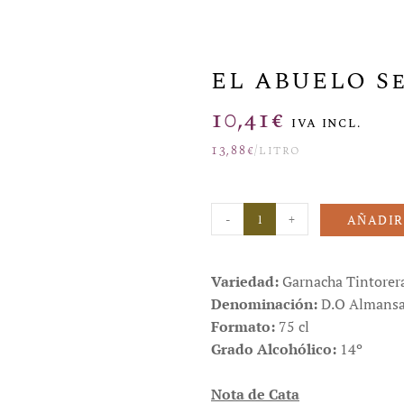
EL ABUELO S
10,41
€
IVA INCL.
13,88
€
/litro
-
+
AÑADIR
Variedad:
Garnacha Tintorera
Denominación:
D.O Almansa
Formato:
75 cl
Grado Alcohólico:
14º
Nota de Cata