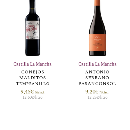
Castilla La Mancha
Castilla La Mancha
CONEJOS
ANTONIO
MALDITOS
SERRANO
Tempranillo
PASANCONSOL
9,45
€
9,20
€
IVA incl.
IVA incl.
12,60
€
/litro
12,27
€
/litro