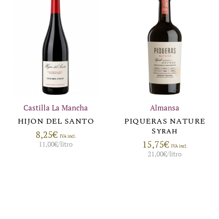
Castilla La Mancha
Almansa
HIJON DEL SANTO
PIQUERAS NATURE
Syrah
8,25
€
IVA incl.
15,75
€
11,00
€
/litro
IVA incl.
21,00
€
/litro