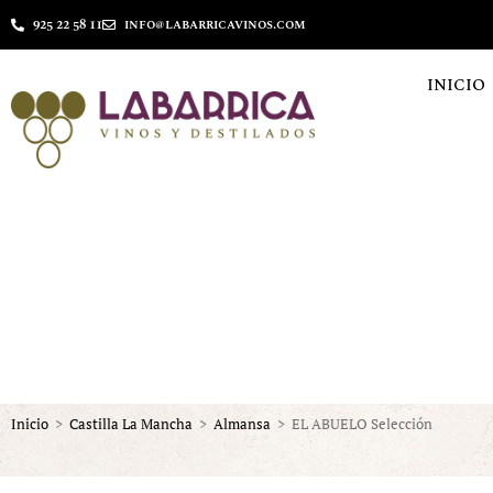
925 22 58 11
info@labarricavinos.com
INICIO
Inicio
>
Castilla La Mancha
>
Almansa
>
EL ABUELO Selección