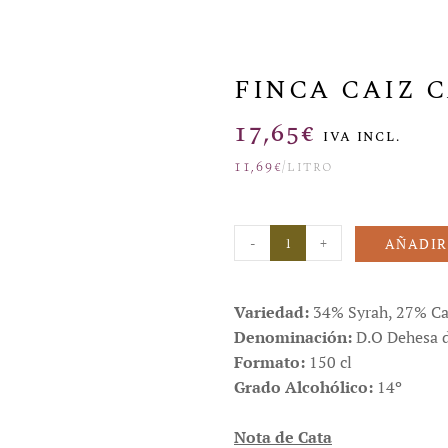
FINCA CAIZ 
17,65
€
IVA INCL.
11,69
€
/litro
-
+
AÑADIR
Variedad:
34% Syrah, 27% Ca
Denominación:
D.O Dehesa d
Formato:
150 cl
Grado Alcohólico:
14º
Nota de Cata