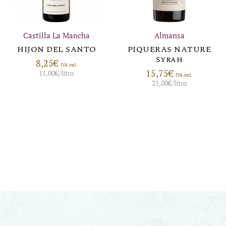
Castilla La Mancha
Almansa
HIJON DEL SANTO
PIQUERAS NATURE
Syrah
8,25
€
IVA incl.
15,75
€
11,00
€
/litro
IVA incl.
21,00
€
/litro