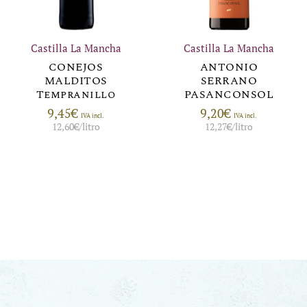
Castilla La Mancha
Castilla La Mancha
CONEJOS
ANTONIO
MALDITOS
SERRANO
Tempranillo
PASANCONSOL
9,45
€
9,20
€
IVA incl.
IVA incl.
12,60
€
/litro
12,27
€
/litro