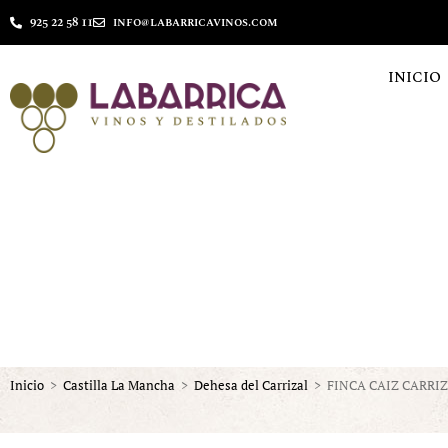
925 22 58 11
info@labarricavinos.com
INICIO
Inicio
>
Castilla La Mancha
>
Dehesa del Carrizal
>
FINCA CAIZ CARR