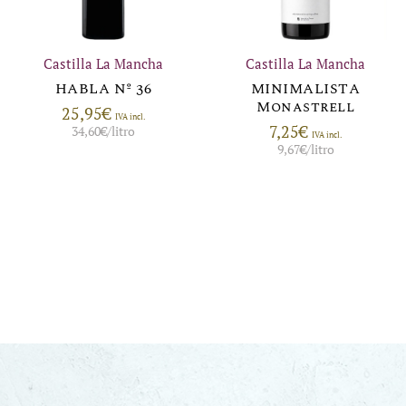
Castilla La Mancha
Castilla La Mancha
HABLA Nº 36
MINIMALISTA
Monastrell
25,95
€
IVA incl.
7,25
€
34,60
€
/litro
IVA incl.
9,67
€
/litro