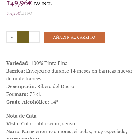
149,96
€
IVA INCL.
192,26
€
/litro
-
+
AÑADIR AL CARRITO
Variedad
: 100% Tinta Fina
Barrica
: Envejecido durante 14 meses en barricas nuevas
de roble francés.
Descripción
: Ribera del Duero
Formato
: 75 cl.
Grado Alcohólico
: 14º
Nota de Cata
Vista
: Color rubí oscuro, denso.
Nariz
:
Nariz
enorme a moras, ciruelas, muy especiada,