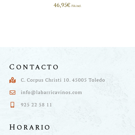
46,95
€
IVA incl.
Contacto
C. Corpus Christi 10. 45005 Toledo
info@labarricavinos.com
925 22 58 11
Horario