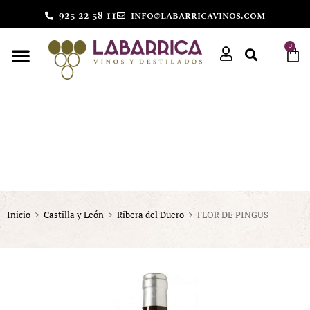
925 22 58 11
info@labarricavinos.com
0
Inicio
>
Castilla y León
>
Ribera del Duero
>
FLOR DE PINGUS