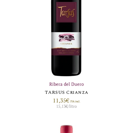
Ribera del Duero
TARSUS Crianza
11,35
€
IVA incl.
15,13
€
/litro