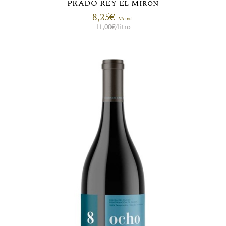
PRADO REY El Miron
8,25
€
IVA incl.
11,00
€
/litro