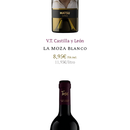
V.T. Castilla y León
LA MOZA Blanco
8,95
€
IVA incl.
11,93
€
/litro