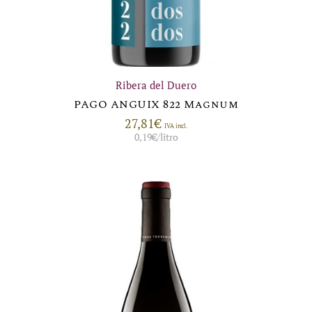
Ribera del Duero
PAGO ANGUIX 822 Magnum
27,81
€
IVA incl.
0,19
€
/litro