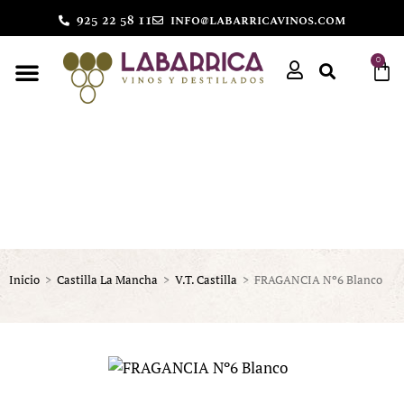
925 22 58 11
info@labarricavinos.com
0
Inicio
>
Castilla La Mancha
>
V.T. Castilla
>
FRAGANCIA Nº6 Blanco