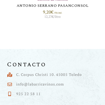
ANTONIO SERRANO PASANCONSOL
9,20
€
IVA incl.
12,27
€
/litro
Contacto
C. Corpus Christi 10. 45005 Toledo
info@labarricavinos.com
925 22 58 11