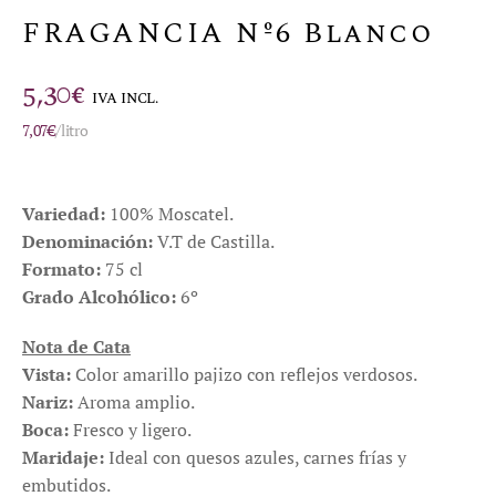
FRAGANCIA Nº6 Blanco
5,30
€
IVA INCL.
7,07
€
/litro
Variedad:
100% Moscatel.
Denominación:
V.T de Castilla.
Formato:
75 cl
Grado Alcohólico:
6º
Nota de Cata
Vista:
Color amarillo pajizo con reflejos verdosos.
Nariz:
Aroma amplio.
Boca:
Fresco y ligero.
Maridaje:
Ideal con quesos azules, carnes frías y
embutidos.