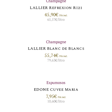
Champagne
LALLIER Refrexion R021
45,90
€
IVA incl.
65,57
€
/litro
Champagne
LALLIER Blanc de Blancs
55,74
€
IVA incl.
79,63
€
/litro
Espumosos
EDONE Cuvee Maria
7,95
€
IVA incl.
10,60
€
/litro