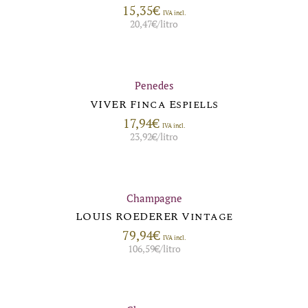
15,35
€
IVA incl.
20,47
€
/litro
Penedes
VIVER Finca Espiells
17,94
€
IVA incl.
23,92
€
/litro
Champagne
LOUIS ROEDERER Vintage
79,94
€
IVA incl.
106,59
€
/litro