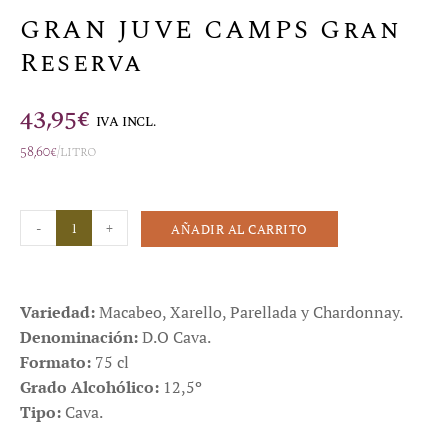
GRAN JUVE CAMPS Gran
Reserva
43,95
€
IVA INCL.
58,60
€
/litro
-
+
AÑADIR AL CARRITO
Variedad:
Macabeo, Xarello, Parellada y Chardonnay.
Denominación:
D.O Cava.
Formato:
75 cl
Grado Alcohólico:
12,5º
Tipo:
Cava.