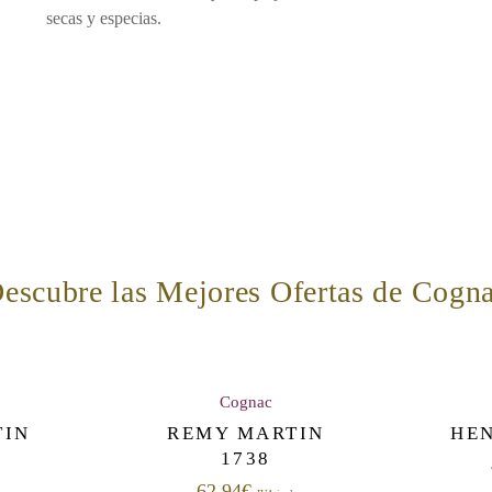
secas y especias.
escubre las Mejores Ofertas de Cogn
Cognac
TIN
REMY MARTIN
HEN
1738
62,94
€