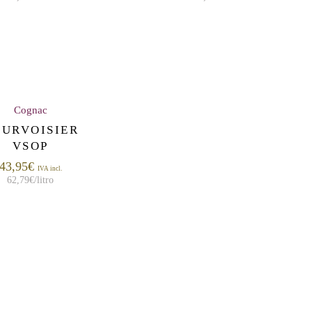
Cognac
URVOISIER
VSOP
43,95
€
IVA incl.
62,79
€
/litro