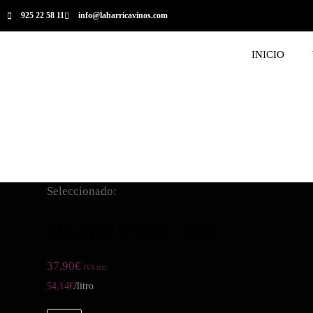
925 22 58 11
info@labarricavinos.com
INICIO
Seleccionado:
HENNESSY V.S.
37,90
€
IVA incl.
54,14
€
/litro