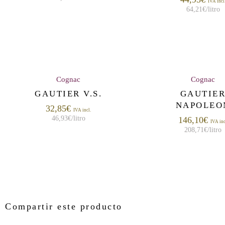
IVA incl
64,21
€
/litro
Cognac
Cognac
GAUTIER V.S.
GAUTIE
NAPOLEO
32,85
€
IVA incl.
46,93
€
/litro
146,10
€
IVA inc
208,71
€
/litro
Compartir este producto