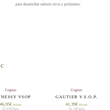
para desarrollar sabores ricos y profundos.
ac
Cognac
Cognac
NESSY VSOP
GAUTIER V.S.O.P.
46,95
€
41,39
€
IVA incl.
IVA incl.
67,07
€
/litro
59,13
€
/litro