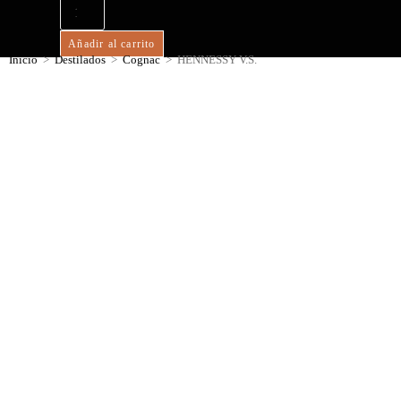
Añadir al carrito
Inicio
>
Destilados
>
Cognac
>
HENNESSY V.S.