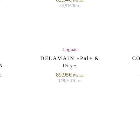
.
IVA incl.
89,91
€
/litro
Cognac
R
DELAMAIN «Pale &
CO
N
Dry»
89,95
€
l.
IVA incl.
128,50
€
/litro