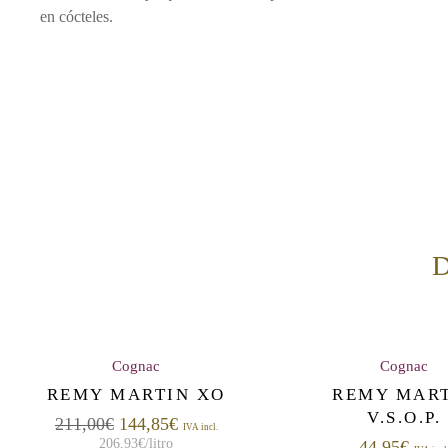
en cócteles.
D
Cognac
Cognac
¡Oferta!
REMY MARTIN XO
REMY MAR
V.S.O.P.
211,00
€
144,85
€
IVA incl.
206,93
€
/litro
44,95
€