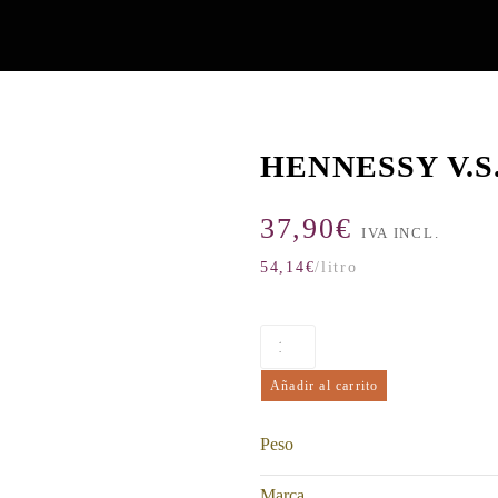
HENNESSY V.S
37,90
€
IVA INCL.
54,14
€
/litro
Añadir al carrito
Peso
Marca