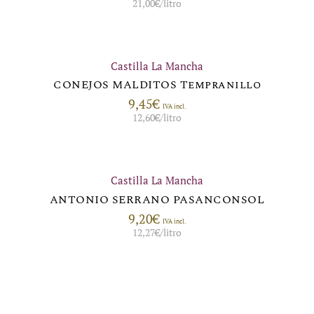
21,00
€
/litro
Castilla La Mancha
CONEJOS MALDITOS Tempranillo
9,45
€
IVA incl.
12,60
€
/litro
Castilla La Mancha
ANTONIO SERRANO PASANCONSOL
9,20
€
IVA incl.
12,27
€
/litro