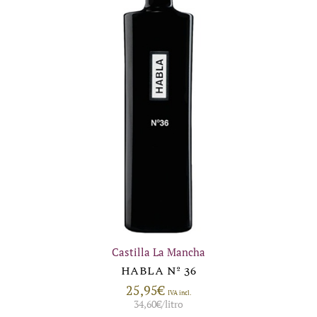
Castilla La Mancha
HABLA Nº 36
25,95
€
IVA incl.
34,60
€
/litro