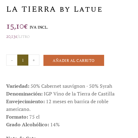
LA TIERRA by Latue
15,10
€
IVA INCL.
20,13
€
/litro
-
+
AÑADIR AL CARRITO
Variedad:
50% Cabernet sauvignon · 50% Syrah
Denominación:
IGP Vino de la Tierra de Castilla
Envejecimiento:
12 meses en barrica de roble
americano.
Formato:
75 cl
Grado Alcohólico:
14%