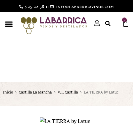
925 22 58 11
info@labarricavinos.com
0
Inicio
>
Castilla La Mancha
>
V.T. Castilla
>
LA TIERRA by Latue