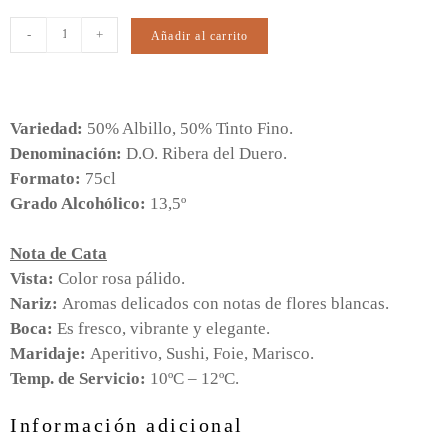
-
+
Añadir al carrito
Variedad:
50% Albillo, 50% Tinto Fino.
Denominación:
D.O. Ribera del Duero.
Formato:
75cl
Grado Alcohólico:
13,5º
Nota de Cata
Vista:
Color rosa pálido.
Nariz:
Aromas delicados con notas de flores blancas.
Boca:
Es fresco, vibrante y elegante.
Maridaje:
Aperitivo, Sushi, Foie, Marisco.
Temp. de Servicio:
10ºC – 12ºC.
Información adicional