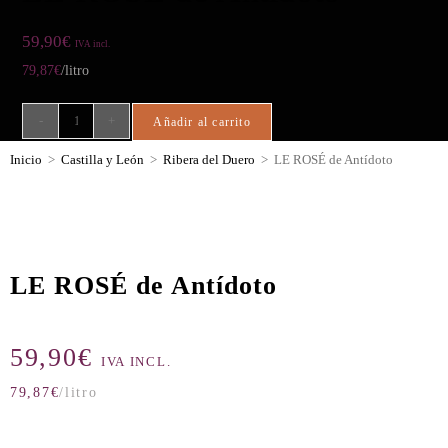
59,90
€
IVA incl.
79,87
€
/litro
-
+
Añadir al carrito
Inicio
>
Castilla y León
>
Ribera del Duero
>
LE ROSÉ de Antídoto
LE ROSÉ de Antídoto
59,90
€
IVA INCL.
79,87
€
/litro