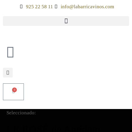
925 22 58 11
info@labarricavinos.com
0
Seleccionado:
LE ROSÉ de Antídoto