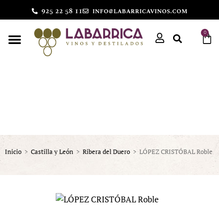
925 22 58 11
info@labarricavinos.com
0
Inicio
>
Castilla y León
>
Ribera del Duero
>
LÓPEZ CRISTÓBAL Roble