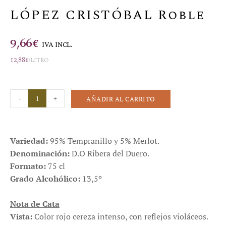
LÓPEZ CRISTÓBAL Roble
9,66
€
IVA INCL.
12,88
€
/litro
-
+
AÑADIR AL CARRITO
Variedad:
95% Tempranillo y 5% Merlot.
Denominación:
D.O Ribera del Duero.
Formato:
75 cl
Grado Alcohólico:
13,5º
Nota de Cata
Vista:
Color rojo cereza intenso, con reflejos violáceos.