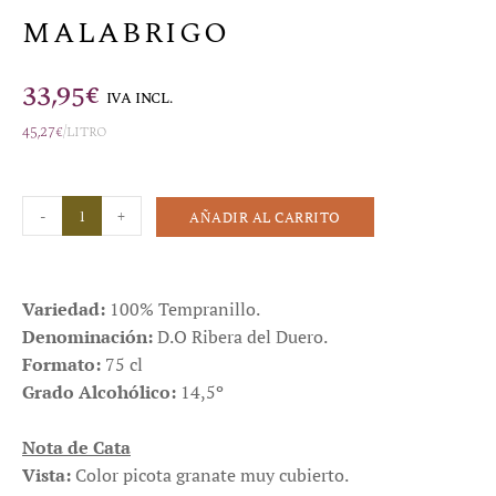
MALABRIGO
33,95
€
IVA INCL.
45,27
€
/litro
-
+
AÑADIR AL CARRITO
Variedad:
100% Tempranillo.
Denominación:
D.O Ribera del Duero.
Formato:
75 cl
Grado Alcohólico:
14,5º
Nota de Cata
Vista:
Color picota granate muy cubierto.