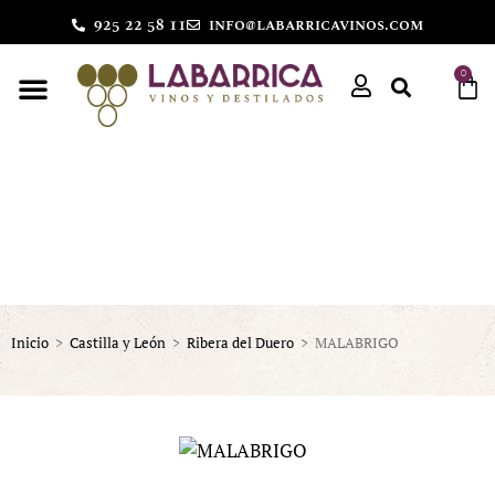
925 22 58 11
info@labarricavinos.com
0
Inicio
>
Castilla y León
>
Ribera del Duero
>
MALABRIGO